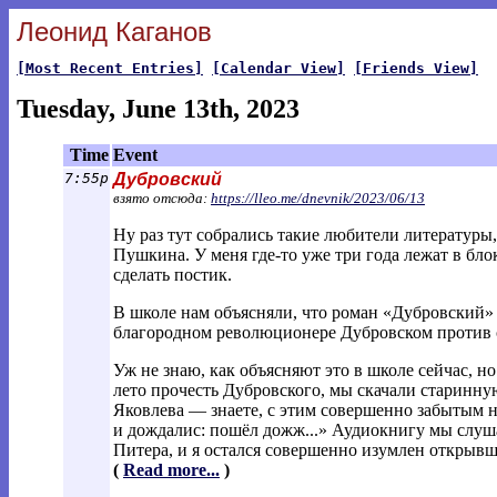
Леонид Каганов
[Most Recent Entries]
[Calendar View]
[Friends View]
Tuesday, June 13th, 2023
Time
Event
7:55p
Дубровский
взято отсюда:
https://lleo.me/dnevnik/2023/06/13
Ну раз тут собрались такие любители литературы
Пушкина. У меня где-то уже три года лежат в бло
сделать постик.
В школе нам объясняли, что роман «Дубровский»
благородном революционере Дубровском против 
Уж не знаю, как объясняют это в школе сейчас, н
лето прочесть Дубровского, мы скачали старинну
Яковлева — знаете, с этим совершенно забытым 
и дождалис: пошёл дожж...» Аудиокнигу мы слуш
Питера, и я остался совершенно изумлен открывш
(
Read more...
)