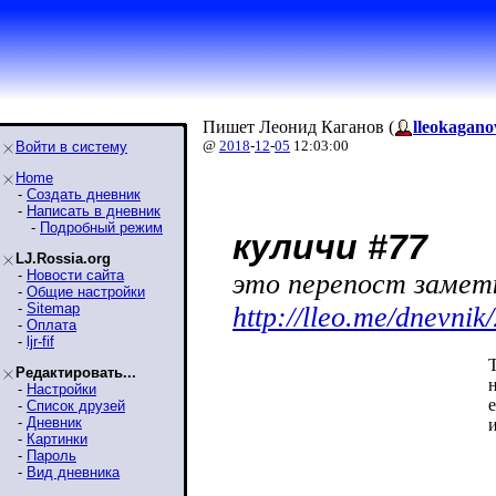
Пишет Леонид Каганов (
lleokagano
@
2018
-
12
-
05
12:03:00
Войти в систему
Home
-
Создать дневник
-
Написать в дневник
-
Подробный режим
куличи #77
LJ.Rossia.org
-
Новости сайта
это перепост заметк
-
Общие настройки
-
Sitemap
http://lleo.me/dnevnik
-
Оплата
-
ljr-fif
Редактировать...
-
Настройки
-
Список друзей
-
Дневник
-
Картинки
-
Пароль
-
Вид дневника