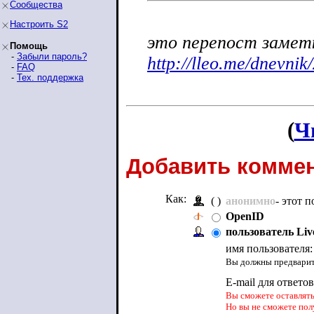
Сообщества
Настроить S2
это перепост заметк
Помощь
-
Забыли пароль?
http://lleo.me/dnevnik
-
FAQ
-
Тех. поддержка
(
Ч
Добавить коммен
Как:
( )
анонимно
- этот 
OpenID
пользователь Liv
имя пользователя
Вы должны предварите
E-mail для ответо
Вы сможете оставлять 
Но вы не сможете пол