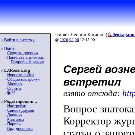
Пишет Леонид Каганов (
lleokagano
@
2026
-
02
-
06
12:45:00
Войти в систему
Home
-
Создать дневник
-
Написать в дневник
-
Подробный режим
Сергей возне
LJ.Rossia.org
-
Новости сайта
встретил
-
Общие настройки
-
Sitemap
-
Оплата
взято отсюда:
htt
-
ljr-fif
Редактировать...
Вопрос знатока
-
Настройки
-
Список друзей
-
Дневник
Корректор журн
-
Картинки
-
Пароль
-
Вид дневника
статьи о запре