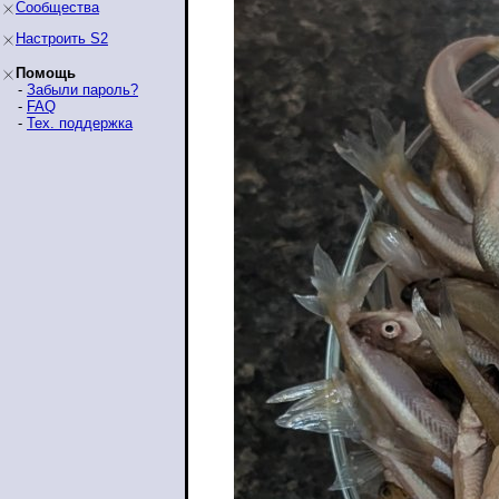
Сообщества
Настроить S2
Помощь
-
Забыли пароль?
-
FAQ
-
Тех. поддержка