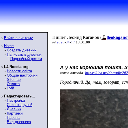
Пишет Леонид Каганов (
lleokagano
Войти в систему
@
2026
-
04
-
17
18:31:00
Home
-
Создать дневник
-
Написать в дневник
-
Подробный режим
LJ.Rossia.org
А у нас корюшка пошла. 
-
Новости сайта
взято отсюда:
https://lleo.me/dnevnik/20
-
Общие настройки
-
Sitemap
Городничий. Да, там, говорят, ес
-
Оплата
-
ljr-fif
Редактировать...
-
Настройки
-
Список друзей
-
Дневник
-
Картинки
-
Пароль
-
Вид дневника