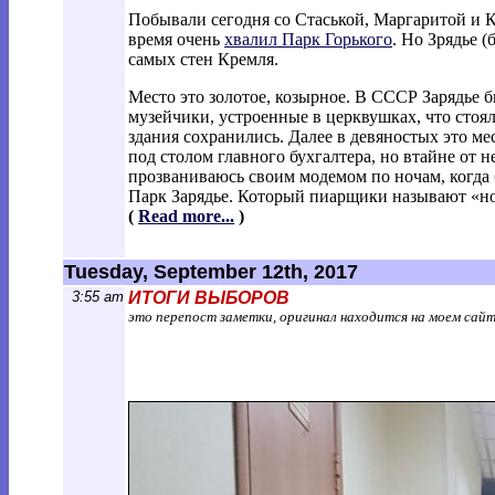
Побывали сегодня со Стаськой, Маргаритой и К
время очень
хвалил Парк Горького
. Но Зрядье 
самых стен Кремля.
Место это золотое, козырное. В СССР Зарядье 
музейчики, устроенные в церквушках, что стоя
здания сохранились. Далее в девяностых это мес
под столом главного бухгалтера, но втайне от н
прозваниваюсь своим модемом по ночам, когда б
Парк Зарядье. Который пиарщики называют «н
(
Read more...
)
Tuesday, September 12th, 2017
3:55 am
ИТОГИ ВЫБОРОВ
это перепост заметки, оригинал находится на моем сай