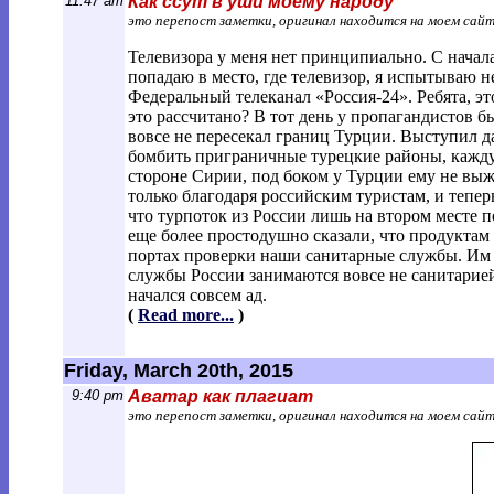
11:47 am
Как ссут в уши моему народу
это перепост заметки, оригинал находится на моем сай
Телевизора у меня нет принципиально. С начала
попадаю в место, где телевизор, я испытываю н
Федеральный телеканал «Россия-24». Ребята, эт
это рассчитано? В тот день у пропагандистов 
вовсе не пересекал границ Турции. Выступил д
бомбить приграничные турецкие районы, кажду
стороне Сирии, под боком у Турции ему не выж
только благодаря российским туристам, и тепер
что турпоток из России лишь на втором месте 
еще более простодушно сказали, что продуктам
портах проверки наши санитарные службы. Им д
службы России занимаются вовсе не санитарией,
начался совсем ад.
(
Read more...
)
Friday, March 20th, 2015
9:40 pm
Аватар как плагиат
это перепост заметки, оригинал находится на моем сай