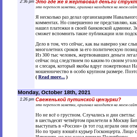
2:36 pm
Это где же я жертвовал деньги струк
это перепост заметки, оригинал находится на моем сай
Я несколько раз делал организациям Навальног
комментах. Но совершенно не представляю, как 
нашел платежки в своей банковской админке. З
сможет вспомнить такие публикации или подска
Дело в том, что сейчас, как вы наверно уже с
многолетних сроков за его политическую пози
Из 300 тыс человек, жертвовавших деньги лега
сейчас под следствием по каким-то своим угол
и слесаря, который якобы вдруг пожертвовал Н
мошенничество в особо крупном размере. Поэто
(
Read more...
)
Monday, October 18th, 2021
1:26 pm
Свеженькой путинской цензурки?
это перепост заметки, оригинал находится на моем сай
Но не всё о грустном. Случались и дни светлы:
в шестьдесят четвёртом прилетели в Москву Би
выступать в «России» (в тот год играли они отм
Но по трапу взошёл курьер Госконцерта. Лицо с
Извините, но час назад решило Политбюро: