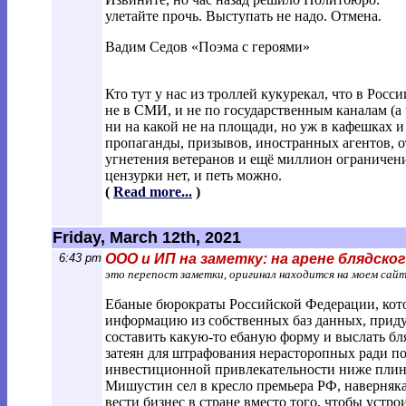
улетайте прочь. Выступать не надо. Отмена.
Вадим Седов «Поэма с героями»
Кто тут у нас из троллей кукурекал, что в Росс
не в СМИ, и не по государственным каналам (а 
ни на какой не на площади, но уж в кафешках и
пропаганды, призывов, иностранных агентов, 
угнетения ветеранов и ещё миллион ограничений
цензурки нет, и петь можно.
(
Read more...
)
Friday, March 12th, 2021
6:43 pm
ООО и ИП на заметку: на арене блядско
это перепост заметки, оригинал находится на моем сай
Ебаные бюрократы Российской Федерации, кото
информацию из собственных баз данных, приду
составить какую-то ебаную форму и выслать бля
затеян для штрафования нерасторопных ради п
инвестиционной привлекательности ниже плинту
Мишустин сел в кресло премьера РФ, наверняка 
вести бизнес в стране вместо того, чтобы уст