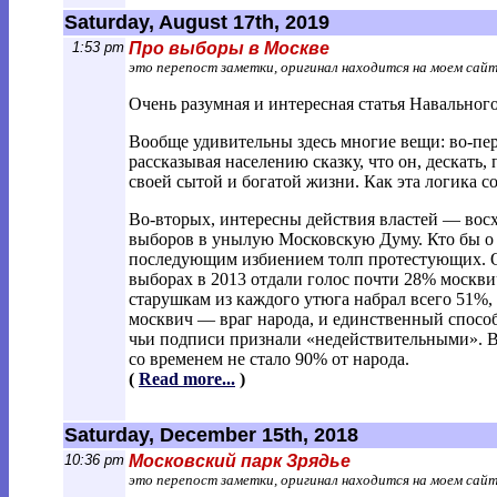
Saturday, August 17th, 2019
1:53 pm
Про выборы в Москве
это перепост заметки, оригинал находится на моем сай
Очень разумная и интересная статья Навального
Вообще удивительны здесь многие вещи: во-перв
рассказывая населению сказку, что он, дескать,
своей сытой и богатой жизни. Как эта логика с
Во-вторых, интересны действия властей — восх
выборов в унылую Московскую Думу. Кто бы о 
последующим избиением толп протестующих. От
выборах в 2013 отдали голос почти 28% москв
старушкам из каждого утюга набрал всего 51%,
москвич — враг народа, и единственный способ
чьи подписи признали «недействительными». В о
со временем не стало 90% от народа.
(
Read more...
)
Saturday, December 15th, 2018
10:36 pm
Московский парк Зрядье
это перепост заметки, оригинал находится на моем сай