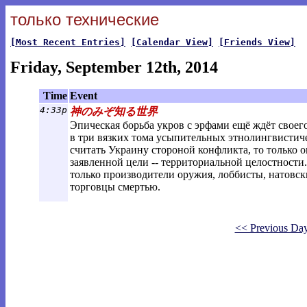
только технические
[Most Recent Entries]
[Calendar View]
[Friends View]
Friday, September 12th, 2014
Time
Event
4:33p
神のみぞ知る世界
Эпическая борьба укров с эрфами ещё ждёт своег
в три вязких тома усыпительных этнолингвистиче
считать Украину стороной конфликта, то только о
заявленной цели -- территориальной целостности
только производители оружия, лоббисты, натовс
торговцы смертью.
<< Previous Da