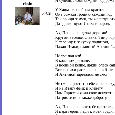
И будешь снова каждый год рожат
elesin
У Хаима жена была красотка,
6:41p
Она рожала тройню каждый год.
Так выйди замуж, ты же патриотк
Да здравствуют Итака и народ.
Ах, Пенелопа, детка дорогая!..
Кругом веселье, славный пир гор
К тебе идет, закуску подвигая,
Пахан Итаки, славный Антиной
Но тут явился!..
В кожаном реглане.
В военной кепке, яркий блеск сап
Все женихи растаяли, как в бане.
И Антиной зарезался, не смог.
Не смог простить себе свое паску
И на Итаку фейк и клевету.
Нам Одиссей явил свое искусство
Патриотизм, а также доброту.
Ах, Пенелопа, вот тебе презенты,
Я царь-герой, пади к моей груди.