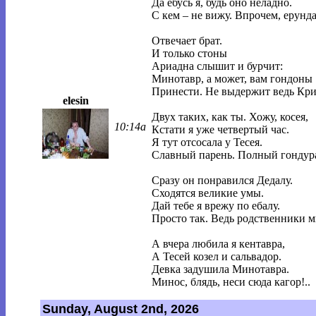
Да ебусь я, будь оно неладно.
С кем – не вижу. Впрочем, ерунда
Отвечает брат.
И только стоны
Ариадна слышит и бурчит:
Минотавр, а может, вам гондоны
Принести. Не выдержит ведь Кр
elesin
Двух таких, как ты. Хожу, косея,
10:14a
Кстати я уже четвертый час.
Я тут отсосала у Тесея.
Славный парень. Полный гондур
Сразу он понравился Дедалу.
Сходятся великие умы.
Дай тебе я врежу по ебалу.
Просто так. Ведь родственники м
А вчера любила я кентавра,
А Тесей козел и сальвадор.
Девка задушила Минотавра.
Минос, блядь, неси сюда кагор!..
Sunday, August 2nd, 2026