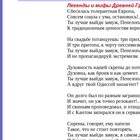
Легенды и мифы Древней Г
Сбесилась толерантная Европа,
Совсем сошла с ума, остановись!.
Ты лучше выйди замуж, Пенелоп
К традиционным ценностям верн
На свадьбе потанцуешь: три при
И три притопа, к черту пессимизм
Ты лучше выйди замуж, Пенелоп
И не пропагандируй экстремизм.
Духовность нашей скрепы до пот
Духовна, как броня и как цемент.
Ты лучше выйди замуж, Пенелоп
А вдруг твой Одиссей иноагент?
Он долго был по разным заграни
И значит, он уж точно релокант!..
И свиньям проповедовал, и птиц
И с Кантом запирался он в серван
Сирены, говорят, ему напели
Такое, что не стоит повторять.
Ты лучше выйди замуж, в самом д