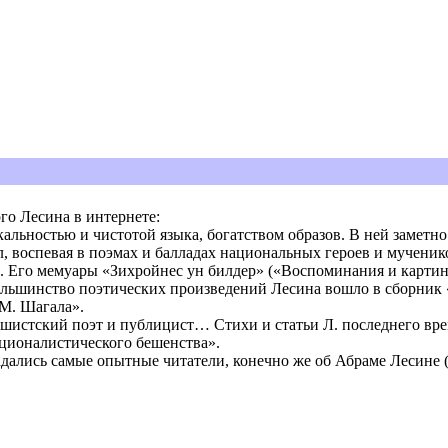
,
го Лесина в интернете:
альностью и чистотой языка, богатством образов. В ней заметно
 воспевая в поэмах и балладах национальных героев и мученик
их. Его мемуары «Зихройнес ун билдер» («Воспоминания и карт
льшинство поэтических произведений Лесина вошло в сборник 
 М. Шагала».
шистский поэт и публицист… Стихи и статьи Л. последнего вре
ионалистического бешенства».
гадались самые опытные читатели, конечно же об Абраме Лесине