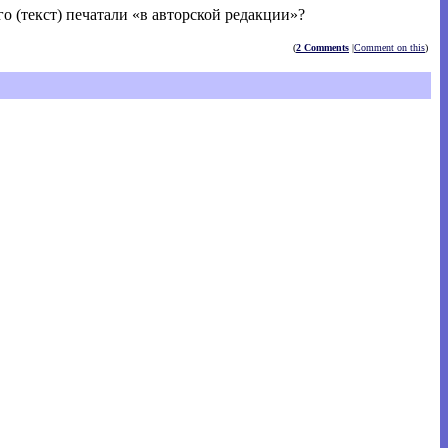
го (текст) печатали «в авторской редакции»?
(
2 Comments
|
Comment on this
)