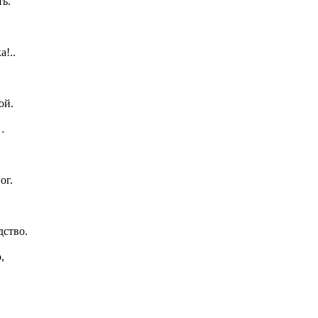
ь.
а!..
ой.
…
ог.
дство.
,