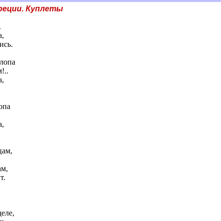
реции. Куплеты
.
а,
ись.
хлопа
!..
а,
опа
а,
цам,
ам,
т.
еле,