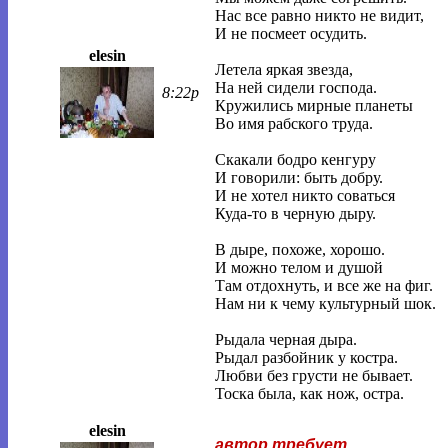
Нас все равно никто не видит,
И не посмеет осудить.
elesin
Летела яркая звезда,
На ней сидели господа.
8:22p
Кружились мирные планеты
Во имя рабского труда.
Скакали бодро кенгуру
И говорили: быть добру.
И не хотел никто соваться
Куда-то в черную дыру.
В дыре, похоже, хорошо.
И можно телом и душой
Там отдохнуть, и все же на фиг.
Нам ни к чему культурный шок.
Рыдала черная дыра.
Рыдал разбойник у костра.
Любви без грусти не бывает.
Тоска была, как нож, остра.
elesin
автор требует