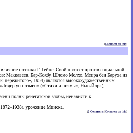
(
Comment on this
)
 влияние поэтики Г. Гейне. Свой протест против социальной
ов: Маккавеев, Бар-Кохбу, Шломо Молхо, Меира бен Баруха из
ины пережитого», 1954) являются высокохудожественным
«Лидер ун поэмен» («Стихи и поэмы», Нью-Йорк),
мени полны ренегатской злобы, ненависти к
 (1872–1938), уроженце Минска.
(
2 Comments
|
Comment on this
)