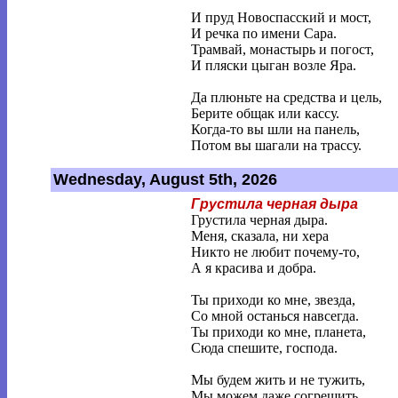
И пруд Новоспасский и мост,
И речка по имени Сара.
Трамвай, монастырь и погост,
И пляски цыган возле Яра.
Да плюньте на средства и цель,
Берите общак или кассу.
Когда-то вы шли на панель,
Потом вы шагали на трассу.
Wednesday, August 5th, 2026
Грустила черная дыра
Грустила черная дыра.
Меня, сказала, ни хера
Никто не любит почему-то,
А я красива и добра.
Ты приходи ко мне, звезда,
Со мной останься навсегда.
Ты приходи ко мне, планета,
Сюда спешите, господа.
Мы будем жить и не тужить,
Мы можем даже согрешить.