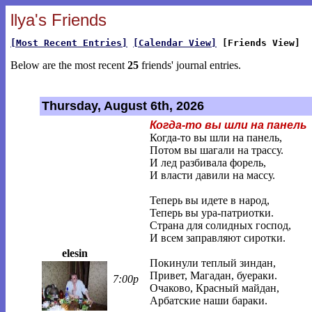
llya's Friends
[Most Recent Entries]
[Calendar View]
[Friends View]
Below are the most recent
25
friends' journal entries.
Thursday, August 6th, 2026
Когда-то вы шли на панель
Когда-то вы шли на панель,
Потом вы шагали на трассу.
И лед разбивала форель,
И власти давили на массу.
Теперь вы идете в народ,
Теперь вы ура-патриотки.
Страна для солидных господ,
И всем заправляют сиротки.
elesin
Покинули теплый зиндан,
Привет, Магадан, буераки.
7:00p
Очаково, Красный майдан,
Арбатские наши бараки.