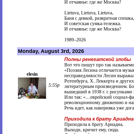
И отчаянье: где же Москва?
Lietuva, Lietuva, Lietuva,
Баня с девкой, развратная спешка
И советская сумка-тележка.
И отчаянье: где же Москва?
1989–2026
Monday, August 3rd, 2026
Полны ренегатской злобы
Вот что пишут про так называемо
«Поэзия Лесина отличается музык
elesin
несправедливости Лесин выражал,
Ротенбурга, Х. Леккерта и друг
5:55p
литературным произведением. Бо
вышедший в 1938 г. с рисунками
Или так: «…еврейский социал-фа
революционному движению и нац
Речь идет, как наверняка уже до
Приходила к брату Ариадна
Приходила к брату Ариадна.
Выходи, кричит ему, сюда.