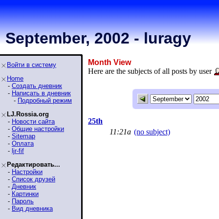
September, 2002 - luragy
Month View
Войти в систему
Here are the subjects of all posts by user
Home
-
Создать дневник
-
Написать в дневник
-
Подробный режим
LJ.Rossia.org
25th
-
Новости сайта
-
Общие настройки
11:21a
(no subject)
-
Sitemap
-
Оплата
-
ljr-fif
Редактировать...
-
Настройки
-
Список друзей
-
Дневник
-
Картинки
-
Пароль
-
Вид дневника