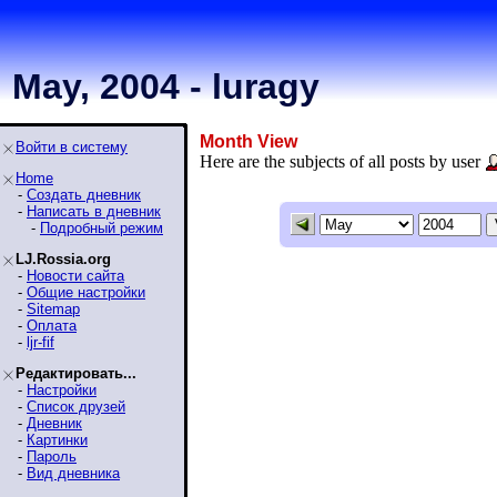
May, 2004 - luragy
Month View
Войти в систему
Here are the subjects of all posts by user
Home
-
Создать дневник
-
Написать в дневник
-
Подробный режим
LJ.Rossia.org
-
Новости сайта
-
Общие настройки
-
Sitemap
-
Оплата
-
ljr-fif
Редактировать...
-
Настройки
-
Список друзей
-
Дневник
-
Картинки
-
Пароль
-
Вид дневника