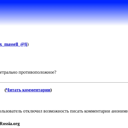
x_massell_@lj
)
метрально противоположное?
(
Читать комментарии
)
пользователь отключил возможность писать комментарии аноним
Rossia.org