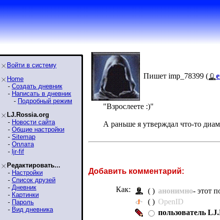
Войти в систему
Пишет imp_78399 (
e
Home
-
Создать дневник
-
Написать в дневник
-
Подробный режим
"Взрослеете :)"
LJ.Rossia.org
-
Новости сайта
А раньше я утверждал что-то диа
-
Общие настройки
-
Sitemap
-
Оплата
-
ljr-fif
Редактировать...
Добавить комментарий:
-
Настройки
-
Список друзей
-
Дневник
Как:
( )
анонимно
- этот 
-
Картинки
( )
OpenID
-
Пароль
-
Вид дневника
пользователь LJ.