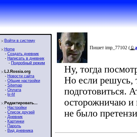
Войти в систему
Пишет imp_77102 (
a
Home
-
Создать дневник
-
Написать в дневник
-
Подробный режим
Ну, тогда посмотр
LJ.Rossia.org
-
Новости сайта
Но если решусь, 
-
Общие настройки
-
Sitemap
подготовиться. А
-
Оплата
-
ljr-fif
осторожничаю и 
Редактировать...
-
Настройки
не было претензи
-
Список друзей
-
Дневник
-
Картинки
-
Пароль
-
Вид дневника