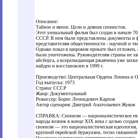
Описание:
Тайное и явное. Цели и деяния сионистов.
Этот уникальный фильм был создан в начале 
СССР. В нем были представлены документы и 
представителям общественности - научной и т
Однако показ в широком прокате был отложен, а
были уничтожены. Руководителям страны не хв
айсберга, а всеразъедающая ржавчина уже захв
найден и восстановлен в 1999 г.
Производство: Центральная Ордена Ленина и 
Год выпуска: 1973
Страна: СССР
Жанр: Документальный
Режиссер: Борис Леонидович Карпов
Автор сценария: Дмитрий Анатольевич Жуков
СПРАВКА: Сионизм — националистическое евр
народа возник в конце XIX века с целью созда
сионизм — это националистическая идеология,
крупной еврейской буржуазии, тесно связанной
Основное содержание современного сионизма 