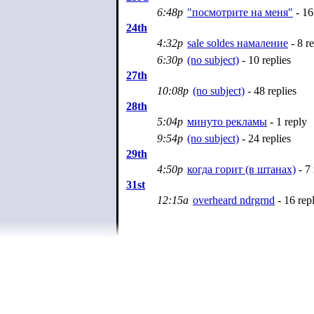
6:48p
"посмотрите на меня"
- 16
24th
4:32p
sale soldes намаление
- 8 re
6:30p
(no subject)
- 10 replies
27th
10:08p
(no subject)
- 48 replies
28th
5:04p
минуто рекламы
- 1 reply
9:54p
(no subject)
- 24 replies
29th
4:50p
когда горит (в штанах)
- 7 
31st
12:15a
overheard ndrgrnd
- 16 repl