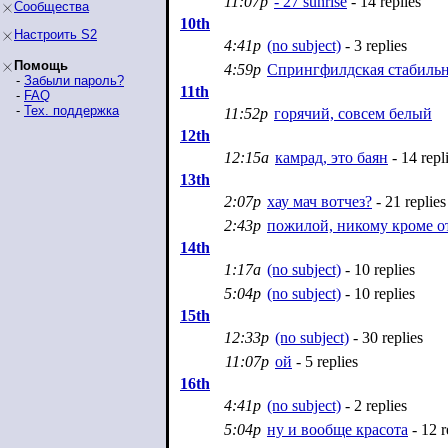
11:07p
- 27 sunrise
- 14 replies
Сообщества
10th
Настроить S2
4:41p
(no subject)
- 3 replies
Помощь
4:59p
Спрингфилдская стабильн
-
Забыли пароль?
11th
-
FAQ
-
Тех. поддержка
11:52p
горячий, совсем белый
12th
12:15a
камрад, это баян
- 14 repl
13th
2:07p
хау мач вотчез?
- 21 replies
2:43p
пожилой, никому кроме о
14th
1:17a
(no subject)
- 10 replies
5:04p
(no subject)
- 10 replies
15th
12:33p
(no subject)
- 30 replies
11:07p
ой
- 5 replies
16th
4:41p
(no subject)
- 2 replies
5:04p
ну и вообще красота
- 12 r