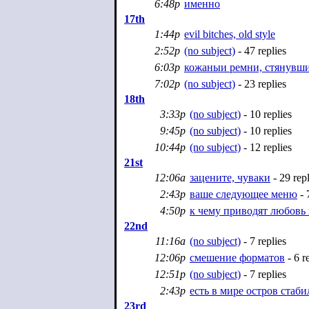
6:48p
именно
17th
1:44p
evil bitches, old style
2:52p
(no subject)
- 47 replies
6:03p
кожаныи ремни, стянувши
7:02p
(no subject)
- 23 replies
18th
3:33p
(no subject)
- 10 replies
9:45p
(no subject)
- 10 replies
10:44p
(no subject)
- 12 replies
21st
12:06a
зацените, чуваки
- 29 repl
2:43p
ваше следующее меню
- 
4:50p
к чему приводят любовь 
22nd
11:16a
(no subject)
- 7 replies
12:06p
смешение форматов
- 6 r
12:51p
(no subject)
- 7 replies
2:43p
есть в мире остров стаб
23rd