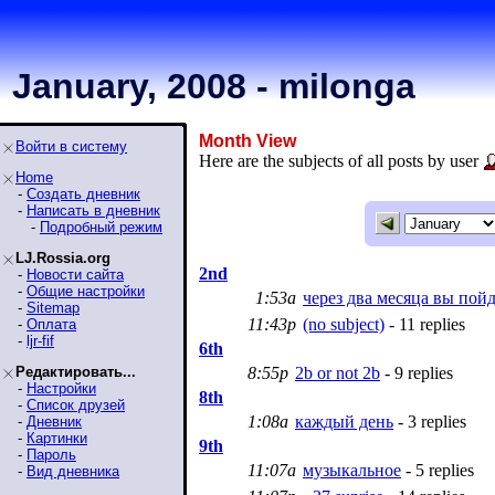
January, 2008 - milonga
Month View
Войти в систему
Here are the subjects of all posts by user
Home
-
Создать дневник
-
Написать в дневник
-
Подробный режим
LJ.Rossia.org
2nd
-
Новости сайта
-
Общие настройки
1:53a
через два месяца вы пойд
-
Sitemap
11:43p
(no subject)
- 11 replies
-
Оплата
-
ljr-fif
6th
Редактировать...
8:55p
2b or not 2b
- 9 replies
-
Настройки
8th
-
Список друзей
1:08a
каждый день
- 3 replies
-
Дневник
-
Картинки
9th
-
Пароль
11:07a
музыкальное
- 5 replies
-
Вид дневника