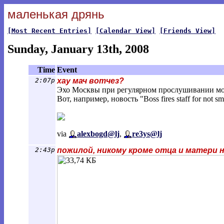
маленькая дрянь
[Most Recent Entries]
[Calendar View]
[Friends View]
Sunday, January 13th, 2008
Time
Event
2:07p
хау мач вотчез?
Эхо Москвы при регулярном прослушивании може
Вот, например, новость "Boss fires staff for no
via
alexbogd@lj
,
re3ys@lj
2:43p
пожилой, никому кроме отца и матери 