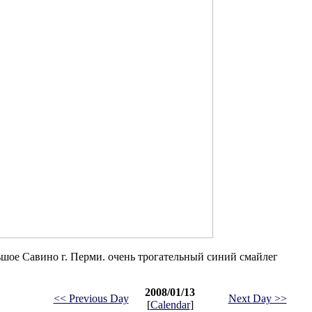
ьшое Савино г. Перми. очень трогательный синий смайлег
2008/01/13
<< Previous Day
Next Day >>
[
Calendar
]