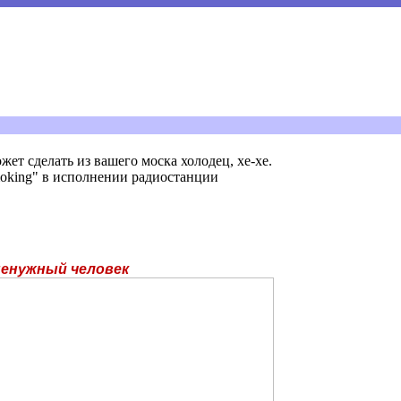
т сделать из вашего моска холодец, хе-хе.
t smoking" в исполнении радиостанции
ненужный человек