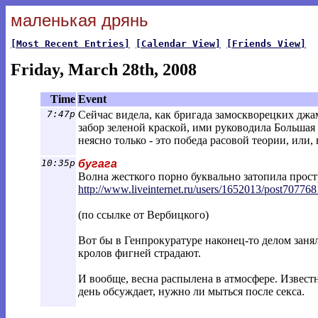
маленькая дрянь
[Most Recent Entries]
[Calendar View]
[Friends View]
Friday, March 28th, 2008
Time
Event
7:47p
Сейчас видела, как бригада замоскворецких дж
забор зеленой краской, ими руководила Больша
неясно только - это победа расовой теории, или, 
10:35p
бугага
Волна жесткого порно буквально затопила прос
http://www.liveinternet.ru/users/165201
3/post707768
(по ссылке от Вербицкого)
Вот бы в Генпрокуратуре наконец-то делом занял
кролов фигней страдают.
И вообще, весна распылена в атмосфере. Извес
день обсуждает, нужно ли мыться после секса.