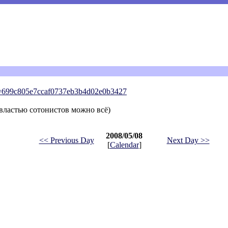
d=699c805e7ccaf0737eb3b4d02e0b3
427
 властью сотонистов можно всё)
2008/05/08
<< Previous Day
Next Day >>
[
Calendar
]