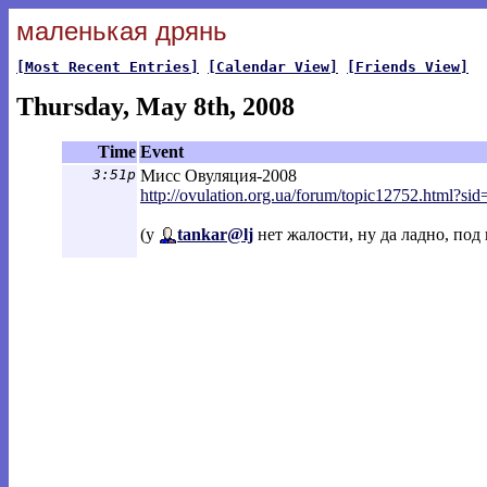
маленькая дрянь
[Most Recent Entries]
[Calendar View]
[Friends View]
Thursday, May 8th, 2008
Time
Event
3:51p
Мисс Овуляция-2008
http://ovulation.org.ua/forum/topic1275
2.html?si
(у
tankar@lj
нет жалости, ну да ладно, под