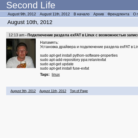
Second Life
August 9th, 2012
August 11th, 2012
В начало
Архив
Френдлента
О 
August 10th, 2012
12:13 am
- Подключение раздела exFAT в Linux с возможностью запис
Напамять:
Установка драйвера и подключение раздела exFAT в Li
sudo apt-get install python-software-properties
sudo apt-add-repository ppa:relan/exfat
sudo apt-get update
sudo apt-get install fuse-exfat
Tags:
linux
August 9th, 2012
August 11th, 2012
Top of Page