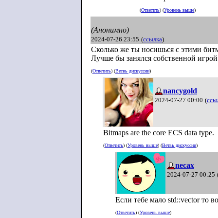
(
Ответить
) (
Уровень выше
)
(Анонимно)
2024-07-26 23:55
(
ссылка
)
Сколько же ты носишься с этими бит
Лучше бы занялся собственной игрой
(
Ответить
) (
Ветвь дискуссии
)
nancygold
2024-07-27 00:00
(
ссы
Bitmaps are the core ECS data type.
(
Ответить
) (
Уровень выше
) (
Ветвь дискуссии
)
necax
2024-07-27 00:25
Если тебе мало std::vector то 
(
Ответить
) (
Уровень выше
)