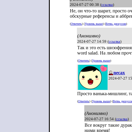
2024-07-27 00:38
(
ссылка
)
Не, он что-то шарит, просто 
обскурные референсы и аббрев
(
Ответить
) (
Уровень выше
) (
Ветвь дискуссии
)
(Анонимно)
2024-07-27 14:59
(
ссылка
)
Так и это есть шизофрения.
word salad. На любом проч
(
Ответить
) (
Уровень выше
)
necax
2024-07-27 1
Просто ванька-мишлинг, т
(
Ответить
) (
Уровень выше
) (
Ветвь дискусс
(Анонимно)
2024-07-27 16:54
(
ссылка
)
Все вокруг такие дура
ними время!