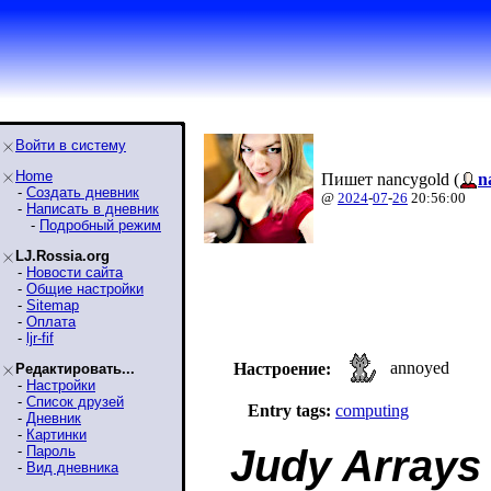
Войти в систему
Home
Пишет nancygold (
n
-
Создать дневник
@
2024
-
07
-
26
20:56:00
-
Написать в дневник
-
Подробный режим
LJ.Rossia.org
-
Новости сайта
-
Общие настройки
-
Sitemap
-
Оплата
-
ljr-fif
annoyed
Настроение:
Редактировать...
-
Настройки
-
Список друзей
Entry tags:
computing
-
Дневник
-
Картинки
Judy Array
-
Пароль
-
Вид дневника