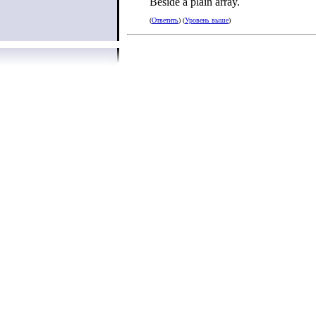
Beside a plain array.
(
Ответить
) (
Уровень выше
)