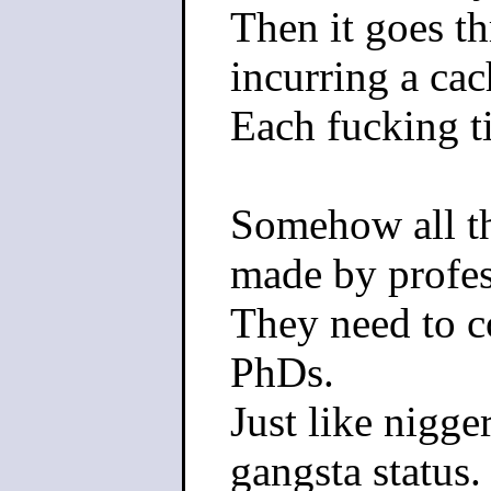
Then it goes th
incurring a cac
Each fucking t
Somehow all the
made by profes
They need to co
PhDs.
Just like nigge
gangsta status.