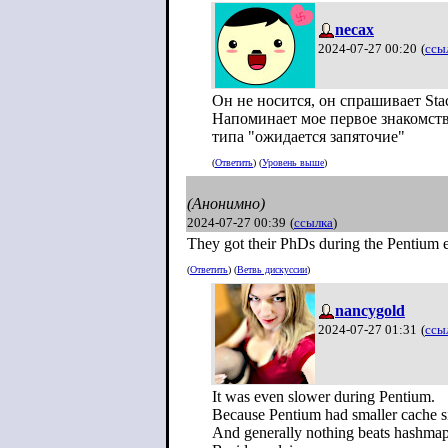
necax
2024-07-27 00:20
(
ссы
Он не носится, он спрашивает Sta
Напоминает мое первое знакомств
типа "ожидается запяточие"
(
Ответить
) (
Уровень выше
)
(Анонимно)
2024-07-27 00:39
(
ссылка
)
They got their PhDs during the Pentium er
(
Ответить
) (
Ветвь дискуссии
)
nancygold
2024-07-27 01:31
(
ссы
It was even slower during Pentium.
Because Pentium had smaller cache s
And generally nothing beats hashmap