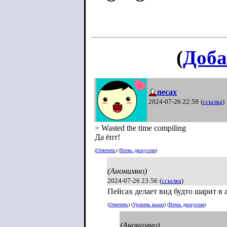
(
Доба
necax
2024-07-26 22:59
(
ссылка
)
> Wasted the time compiling
Да ёпт!
(
Ответить
) (
Ветвь дискуссии
)
(Анонимно)
2024-07-26 23:56
(
ссылка
)
Пейсах делает вид будто шарит в а
(
Ответить
) (
Уровень выше
) (
Ветвь дискуссии
)
(Анонимно)