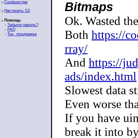
Сообщества
Bitmaps
Настроить S2
Ok. Wasted the 
Помощь
-
Забыли пароль?
-
FAQ
Both
https://c
-
Тех. поддержка
rray/
And
https://ju
ads/index.html
Slowest data st
Even worse tha
If you have uin
break it into by