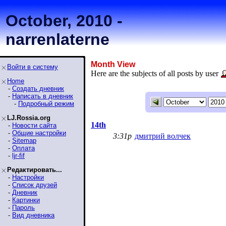
October, 2010 -
narrenlaterne
Month View
Войти в систему
Here are the subjects of all posts by user
Home
-
Создать дневник
-
Написать в дневник
-
Подробный режим
LJ.Rossia.org
14th
-
Новости сайта
-
Общие настройки
3:31p
дмитрий волчек
-
Sitemap
-
Оплата
-
ljr-fif
Редактировать...
-
Настройки
-
Список друзей
-
Дневник
-
Картинки
-
Пароль
-
Вид дневника