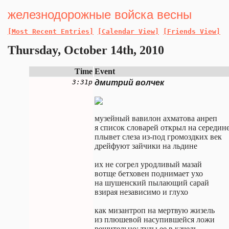
железнодорожные войска весны
[Most Recent Entries]
[Calendar View]
[Friends View]
Thursday, October 14th, 2010
Time
Event
3:31p
дмитрий волчек
музейный вавилон ахматова анреп
я список словарей открыл на середин
плывет слеза из-под громоздких век
дрейфуют зайчики на льдине
их не согрел уродливый мазай
вотще бетховен поднимает ухо
на шушенский пылающий сарай
взирая независимо и глухо
как мизантроп на мертвую жизель
из плюшевой насупившейся ложи
решительно: туды ее в качель