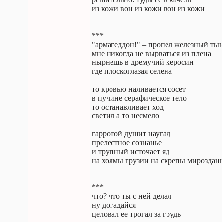
из кожи вон из кожи вон из кожи
***
"армагеддон!" – пропел железный ты
мне никогда не вырваться из плена
нырнешь в дремучий керосин
где плоскоглазая селена
то кровью наливается сосет
в пучине серафическое тело
то останавливает ход
светил а то несмело
гарротой душит наугад
прелестное сознанье
и трупный источает яд
на холмы грузии на скрепы мироздан
***
что? что ты с ней делал
ну догадайся
целовал ее трогал за грудь