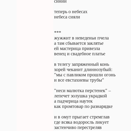
синий
теперь о небесах
небеса сияли
***
жужжит в неведеньи пчела
а там сбывается заклятье
ей мастерица привезла
венец и свадебное платье
в телегу запряженный конь
хорей чеканит длиннозубый:
"мы с павликом прошли огонь
и все евстахиевы трубы"
"неси малютка перстенек" –
лепечет золушка украдкой
а падчерица наутек
как промтовар по разнарядке
и в омут прыгает стремглав
где всяка водоросль ликует
застенчиво перестреляв