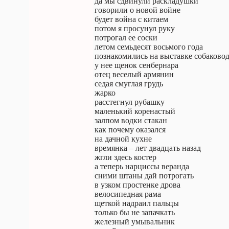
да мы сдвинули раскладушки
говорили о новой войне
будет война с китаем
потом я просунул руку
потрогал ее соски
летом семьдесят восьмого года
познакомились на выставке собаково
у нее щенок сенбернара
отец веселый армянин
седая смуглая грудь
жарко
расстегнул рубашку
маленький коренастый
залпом водки стакан
как почему оказался
на дачной кухне
времянка – лет двадцать назад
жгли здесь костер
а теперь нарциссы веранда
сними штаны дай потрогать
в узком простенке дрова
велосипедная рама
щеткой надраил пальцы
только бы не запачкать
железный умывальник