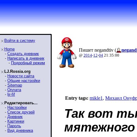
Войти в систему
Home
Пишет negandtiv (
negand
-
Создать дневник
@
2014
-
12
-
04
21:35:00
-
Написать в дневник
-
Подробный режим
LJ.Rossia.org
-
Новости сайта
-
Общие настройки
-
Sitemap
-
Оплата
-
ljr-fif
Entry tags:
mikle1
,
Михаил Онуфр
Редактировать...
-
Настройки
Так вот ты
-
Список друзей
-
Дневник
-
Картинки
мятежного 
-
Пароль
-
Вид дневника