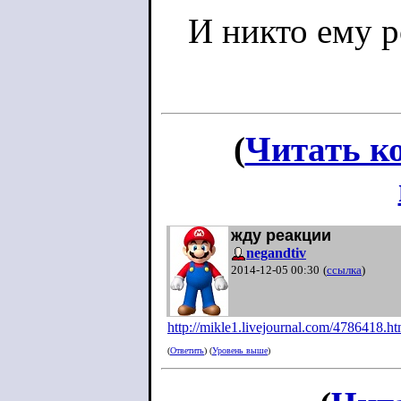
И никто ему р
(
Читать к
жду реакции
negandtiv
2014-12-05 00:30
(
ссылка
)
http://mikle1.livejournal.com/4786418.h
t
(
Ответить
) (
Уровень выше
)