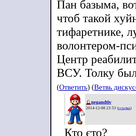
Пан базыма, вот
чтоб такой хуй
тифаретнике, 
волонтером-пс
Центр реабили
ВСУ. Толку был
(
Ответить
) (
Ветвь диску
negandtiv
2014-12-08 23:53
(
ссылка
)
Кто єто?