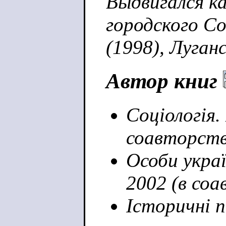
Выдвигался к
городского С
(1998), Луган
Автор книг
Соціологія.
соавторств
Особи украї
2002 (в соа
Історичні п