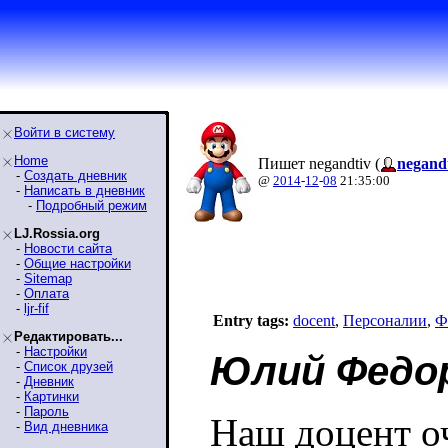
Войти в систему
Home
Пишет negandtiv (
negand
-
Создать дневник
@
2014
-
12
-
08
21:35:00
-
Написать в дневник
-
Подробный режим
LJ.Rossia.org
-
Новости сайта
-
Общие настройки
-
Sitemap
-
Оплата
-
ljr-fif
Entry tags:
docent
,
Персоналии
,
Ф
Редактировать...
-
Настройки
Юлий Федор
-
Список друзей
-
Дневник
-
Картинки
-
Пароль
Наш доцент оч
-
Вид дневника