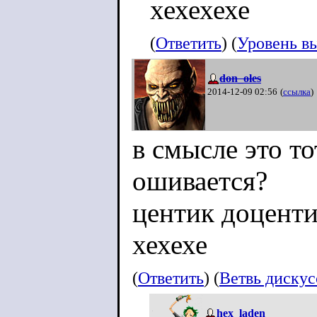
хехехехе
(
Ответить
) (
Уровень в
don_oles
2014-12-09 02:56
(
ссылка
)
в смысле это т
ошивается?
центик доцент
хехехе
(
Ответить
) (
Ветвь диску
hex_laden