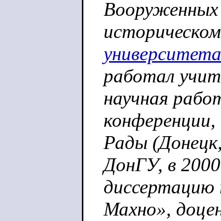
Вооруженных
историческо
университет
работал учите
научная рабо
конференции,
Рады (Донецк,
ДонГУ, в 200
диссертацию 
Махно», доце