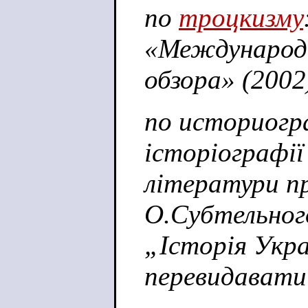
по
троцкизму
«Международ
обзора» (2002
по историогр
історіографії
літератури п
О.Субтельного
„Історія Укра
перевидавати