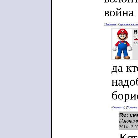
война 
(
Ответить
) (
Уровень выш
R
20
да кт
надо
бори
(
Ответить
) (
Уровен
Re: см
(Аноним
2014-12-0
Кст