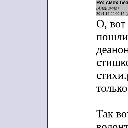
Re: смех бе
(Анонимно)
2014-12-09 00:17
(
О, вот
пошли.
деано
стишко
стихи.
только
Так во
волонт