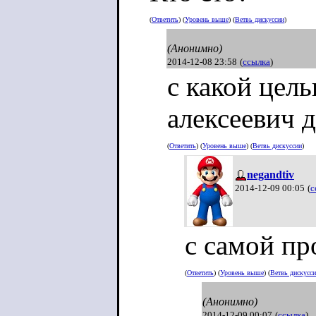
(
Ответить
) (
Уровень выше
) (
Ветвь дискуссии
)
(Анонимно)
2014-12-08 23:58
(
ссылка
)
с какой цел
алексеевич 
(
Ответить
) (
Уровень выше
) (
Ветвь дискуссии
)
negandtiv
2014-12-09 00:05
(
с
с самой про
(
Ответить
) (
Уровень выше
) (
Ветвь дискусс
(Анонимно)
2014-12-09 00:07
(
ссылка
)