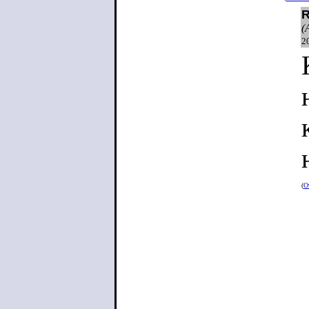
R
(
2
(
О