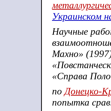
металлургиче
Украинском н
Научные рабо
взаимоотноше
Махно» (1997)
«Повстанческо
«Справа Полон
по
Донецко-К
попытка срав