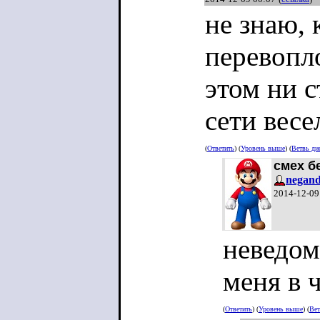
не знаю, 
перевопло
этом ни с
сети весе
(
Ответить
) (
Уровень выше
) (
Ветвь ди
смех б
negand
2014-12-09
неведом
меня в 
(
Ответить
) (
Уровень выше
) (
Вет