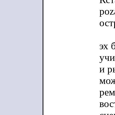
poz
ост
эх 
учи
и р
мож
рем
вос