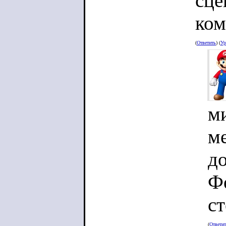
сце
ком
(
Ответить
) (
Ур
ми
ме
д
Фе
ст
(
Ответи