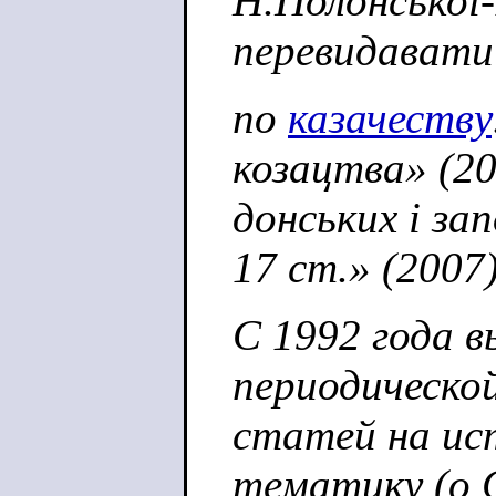
Н.Полонської-
перевидавати
по
казачеству
козацтва» (20
донських і за
17 ст.» (2007)
С 1992 года 
периодической
статей на ис
тематику (о 