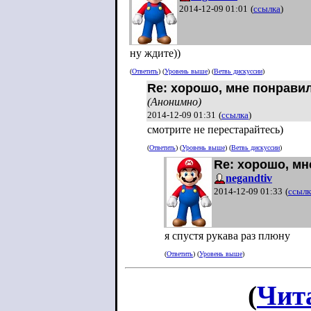
2014-12-09 01:01
(
ссылка
)
ну ждите))
(
Ответить
) (
Уровень выше
) (
Ветвь дискуссии
)
Re: хорошо, мне понрави
(Анонимно)
2014-12-09 01:31
(
ссылка
)
смотрите не перестарайтесь)
(
Ответить
) (
Уровень выше
) (
Ветвь дискуссии
)
Re: хорошо, м
negandtiv
2014-12-09 01:33
(
ссылк
я спустя рукава раз плюну
(
Ответить
) (
Уровень выше
)
(
Чит