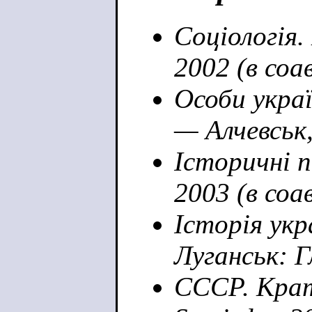
Соціологія.
2002 (в соа
Особи украї
— Алчевськ,
Історичні 
2003 (в соа
Історія укр
Луганськ: Г
СССР. Крат