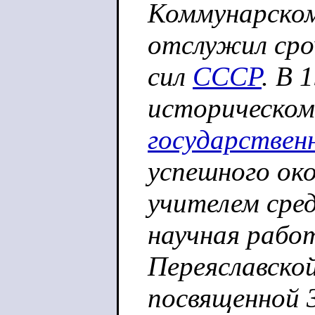
Коммунарском
отслужил сро
сил
СССР
. В 
историческо
государствен
успешного ок
учителем сред
научная рабо
Переяславско
посвященной 