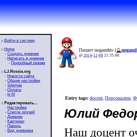
Войти в систему
Home
Пишет negandtiv (
negand
-
Создать дневник
@
2014
-
12
-
08
21:35:00
-
Написать в дневник
-
Подробный режим
LJ.Rossia.org
-
Новости сайта
-
Общие настройки
-
Sitemap
-
Оплата
-
ljr-fif
Entry tags:
docent
,
Персоналии
,
Ф
Редактировать...
-
Настройки
Юлий Федор
-
Список друзей
-
Дневник
-
Картинки
-
Пароль
Наш доцент оч
-
Вид дневника