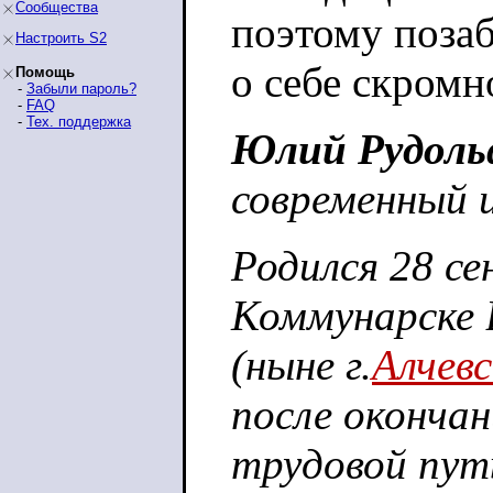
Сообщества
поэтому позаб
Настроить S2
о себе скромн
Помощь
-
Забыли пароль?
-
FAQ
-
Тех. поддержка
Юлий Рудоль
современный 
Родился 28 се
Коммунарске 
(ныне г.
Алчевс
после окончан
трудовой пут