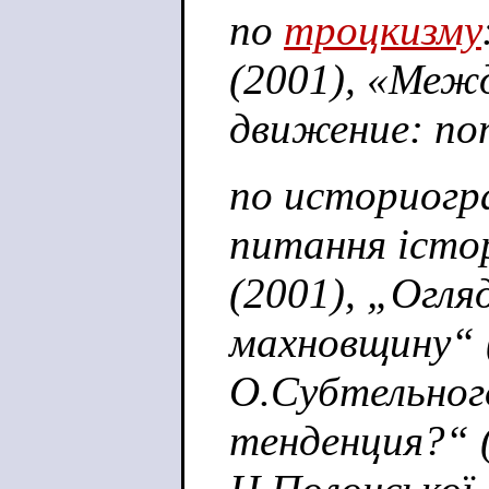
по
троцкизму
(2001), «Меж
движение: по
по историогр
питання істо
(2001), „Огля
махновщину“ 
О.Субтельног
тенденция?“ (