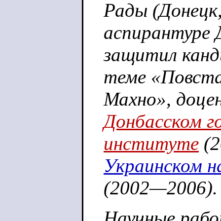
Рады (Донецк,
аспирантуре Д
защитил канд
теме «Повста
Махно», доцен
Донбасском г
институте
(2
Украинском н
(2002—2006).
Научные рабо