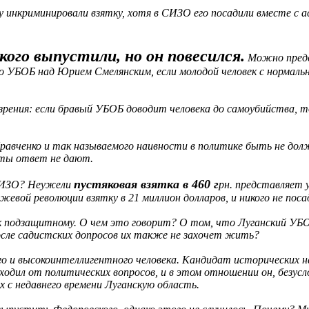
у инкриминировали взятку, хотя в СИЗО его посадили вместе с
ого выпустили, но он повесился.
Можно предс
го УБОБ над Юрием Смелянским, если молодой человек с нормальн
 зрения: если бравый УБОБ доводит человека до самоубийства, 
 Кравченко и так называемого наивности в политике быть не до
нты ответ не дают.
пустяковая взятка в 460 г
 СИЗО? Неужели
рн. представляет 
евой революции взятку в 21 миллион долларов, и никого не поса
 к подзащитному. О чем это говорит? О том, что Луганский УБО
 после садистских допросов их также не захочет жить?
о и высокоинтеллигентного человека. Кандидат исторических на
уходил от политических вопросов, и в этом отношении он, безус
х с недавнего времени Луганскую область.