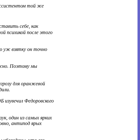
 ассистентом той же
тавить себе, как
ой психикой после этого
то уж взятку он точно
лжно. Поэтому мы
угрозу для оранжевой
дили.
Б изувечил Федоровского
ук, один из самых ярких
ловно, антипод ярых