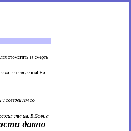
ся отомстить за смерть
 своего поведения! Вот
и и доведением до
верситета им. В.Даля, а
асти давно