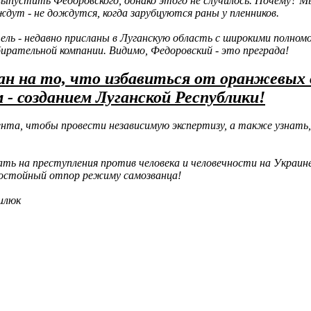
и выпустить Федоровского, однако этого не случилось. Почему? 
дут - не дождутся, когда зарубцуются раны у пленников.
тель - недавно присланы в Луганскую область с широкими полном
бирательной компании. Видимо, Федоровский - это преграда!
ан на то, что избавиться от оранжевых
- созданием Луганской Республики!
нта, чтобы провести независимую экспертизу, а также узнать,
ть на преступления против человека и человечности на Украине
достойный отпор режиму самозванца!
илюк