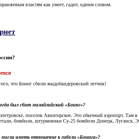
оранжевым властям как умеет, гадит, одним словом.
ернет
оссии?
ется
того, что Боинг сбили жыдобандеровский летчик!
, когда был сбит малайзийский «Боинг»?
опетровске, поселок Авиаторское. Это обычный аэропорт. Там в 
летали, бомбили, штурмовики Су-25 бомбили Донецк, Луганск. 
 могли иметь отношение к гибели «Боинга»?