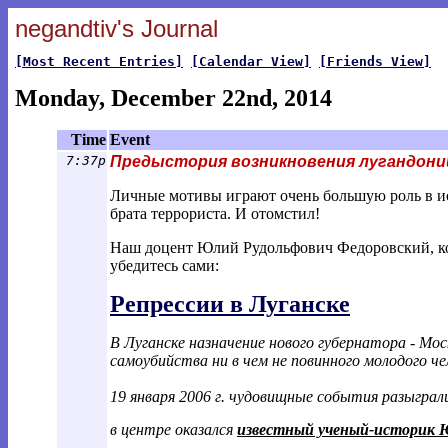
negandtiv's Journal
[Most Recent Entries]
[Calendar View]
[Friends View]
Monday, December 22nd, 2014
Time
Event
7:37p
Предыстория возникновения лугандони
Личные мотивы играют очень большую роль в ист
брата террориста. И отомстил!
Наш доцент Юлий Рудольфович Федоровский, кон
убедитесь сами:
Репрессии в Луганске
В Луганске назначение нового губернатора - Мос
самоубийства ни в чем не повинного молодого че
19 января 2006 г. чудовищные события разыграл
в центре оказался
известный ученый-историк 