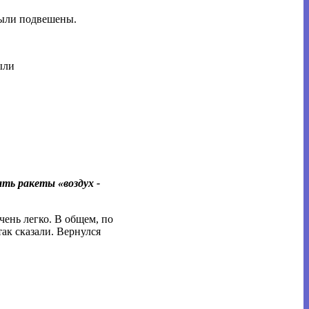
 были подвешены.
ыли
ть ракеты «воздух -
чень легко. В общем, по
так сказали. Вернулся