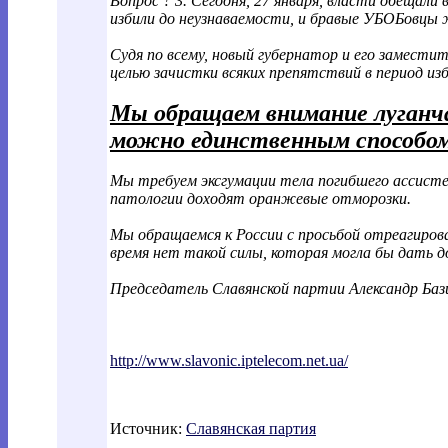
Вопрос ? 3. Сегодня, 27 января, власти обещал
избили до неузнаваемости, и бравые УБОБовцы ж
Судя по всему, новый губернатор и его замести
целью зачистки всяких препятствий в период из
Мы обращаем внимание луганч
можно единственным способом 
Мы требуем эксгумации тела погибшего ассисте
патологии доходят оранжевые отморозки.
Мы обращаемся к России с просьбой отреагирова
время нет такой силы, которая могла бы дать 
Председатель Славянской партии Александр Баз
http://www.slavonic.iptelecom.net.ua/
Источник:
Славянская партия