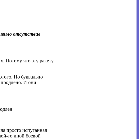
удивило отсутствие
х. Потому что эту ракету
этого. Но буквально
е продлено. И они
родлен.
была просто испуганная
акой-то иной боевой