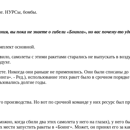
мле. НУРСы, бомбы.
ния, вы пока не знаете о гибели «Боинга», но вас почему-то 
омплект основной.
ило, самолеты с этими ракетами старались не выпускать в возду
здухе.
ете. Никогда они раньше не применялись. Они были списаны до 
инга». - Ред.), использование этих ракет было в срочном порядк
ьзовались долгие годы.
ого производства. Но вот по срочной команде у них ресурс был п
зможно, когда сбили два этих самолета у него на глазах), у него 
ях мести запустить ракеты в «Боинг». Может, он принял его за к