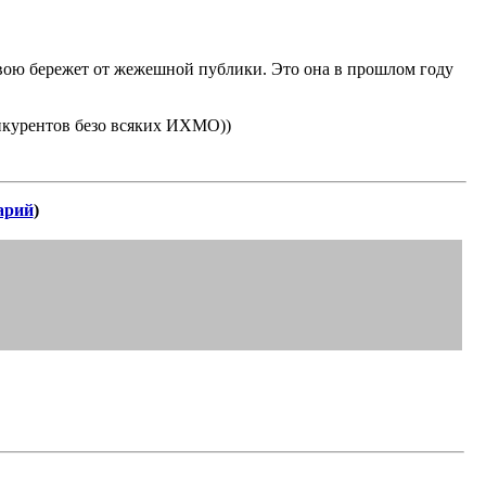
 свою бережет от жежешной публики. Это она в прошлом году
онкурентов безо всяких ИХМО))
арий
)