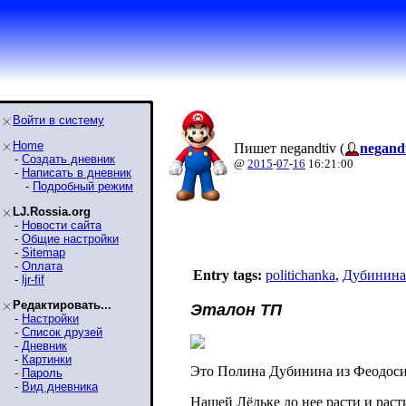
Войти в систему
Home
Пишет negandtiv (
negand
-
Создать дневник
@
2015
-
07
-
16
16:21:00
-
Написать в дневник
-
Подробный режим
LJ.Rossia.org
-
Новости сайта
-
Общие настройки
-
Sitemap
-
Оплата
Entry tags:
politichanka
,
Дубинина
-
ljr-fif
Редактировать...
Эталон ТП
-
Настройки
-
Список друзей
-
Дневник
-
Картинки
Это Полина Дубинина из Феодос
-
Пароль
-
Вид дневника
Нашей Лёльке до нее расти и расти