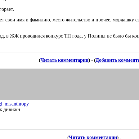
горает.
вает свои имя и фамилию, место жительство и прочее, мордашку
азад, в ЖЖ проводился конкурс ТП года, у Полины не было бы к
(
Читать комментарии
) - (
Добавить коммент
gi_misanthropy
ик дивижн
(
Читать комментарии
) -