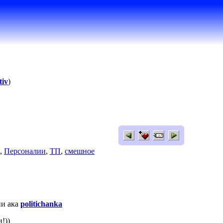
tiv
)
,
Персоналии
,
ТП
,
смешное
ии ака
politichanka
!))