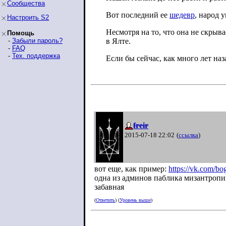
Сообщества
Вот последний ее
шедевр
, народ у
Настроить S2
Несмотря на то, что она не скры
Помощь
-
Забыли пароль?
в Ялте.
-
FAQ
-
Тех. поддержка
Если бы сейчас, как много лет н
freir
2015-07-18 22:02
(
ссылка
)
вот еще, как пример:
https://vk.com/bo
одна из админов паблика мизантроп
забавная
(
Ответить
) (
Уровень выше
)