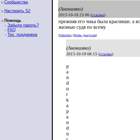
Сообщества
(Анонимно)
Настроить S2
2015-10-18 23:06
(
ссылка
)
Помощь
прежняя его чика была красивше. а 
-
Забыли пароль?
жизнью судя по всему
-
FAQ
-
Тех. поддержка
(
Ответить
) (
Ветвь дискуссии
)
(Анонимно)
2015-10-19 08:15
(
ссылка
)
p
a
n
d
u
r
k
a
p
a
n
d
u
r