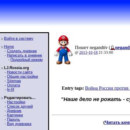
Войти в систему
Home
Пишет negandtiv (
negand
-
Создать дневник
@
2015
-
10
-
18
21:33:00
-
Написать в дневник
-
Подробный режим
LJ.Rossia.org
-
Новости сайта
-
Общие настройки
-
Sitemap
-
Оплата
Entry tags:
Война России против
-
ljr-fif
Редактировать...
"Наше дело не рожать - с
-
Настройки
-
Список друзей
-
Дневник
-
Картинки
-
Пароль
(
Читать ком
-
Вид дневника