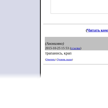
(
Читать ком
(Анонимно)
2015-10-25 15:53
(
ссылка
)
трапанись, крап
(
Ответить
) (
Уровень выше
)