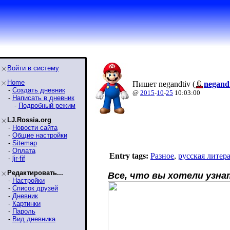
Войти в систему
Home
Пишет negandtiv (
negand
-
Создать дневник
@
2015
-
10
-
25
10:03:00
-
Написать в дневник
-
Подробный режим
LJ.Rossia.org
-
Новости сайта
-
Общие настройки
-
Sitemap
-
Оплата
Entry tags:
Разное
,
русская литер
-
ljr-fif
Редактировать...
Все, что вы хотели узна
-
Настройки
-
Список друзей
-
Дневник
-
Картинки
-
Пароль
-
Вид дневника