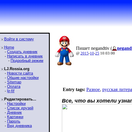
Войти в систему
Home
Пишет negandtiv (
negand
-
Создать дневник
@
2015
-
10
-
25
10:03:00
-
Написать в дневник
-
Подробный режим
LJ.Rossia.org
-
Новости сайта
-
Общие настройки
-
Sitemap
-
Оплата
Entry tags:
Разное
,
русская литер
-
ljr-fif
Редактировать...
Все, что вы хотели узна
-
Настройки
-
Список друзей
-
Дневник
-
Картинки
-
Пароль
-
Вид дневника