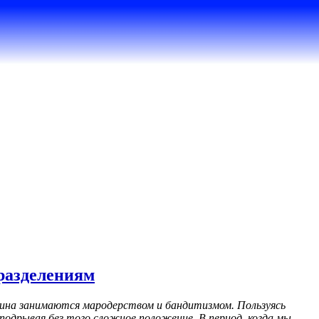
дразделениям
цина занимаются мародерством и бандитизмом. Пользуясь
одрывая без того сложное положение. В период, когда мы