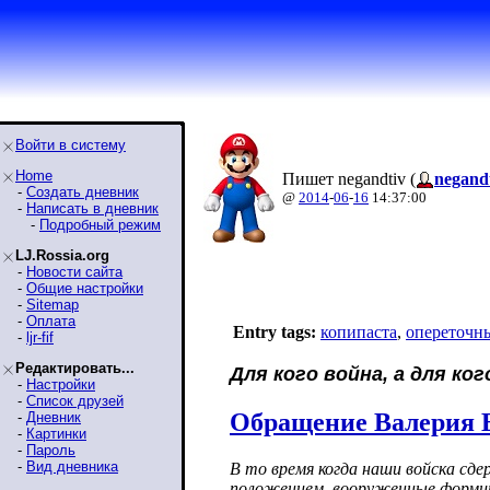
Войти в систему
Home
Пишет negandtiv (
negand
-
Создать дневник
@
2014
-
06
-
16
14:37:00
-
Написать в дневник
-
Подробный режим
LJ.Rossia.org
-
Новости сайта
-
Общие настройки
-
Sitemap
-
Оплата
Entry tags:
копипаста
,
опереточн
-
ljr-fif
Редактировать...
Для кого война, а для ко
-
Настройки
-
Список друзей
Обращение Валерия Б
-
Дневник
-
Картинки
-
Пароль
-
Вид дневника
В то время когда наши войска сд
положением, вооруженные формир