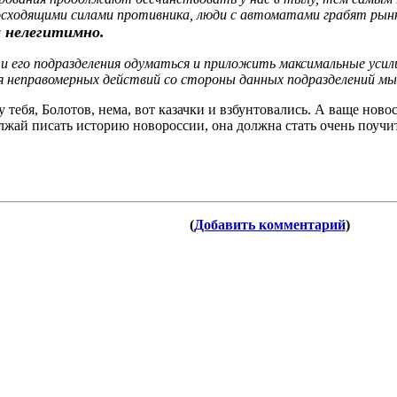
осходящими силами противника, люди с автоматами грабят рынк
 нелегитимно.
и его подразделения одуматься и приложить максимальные уси
ия неправомерных действий со стороны данных подразделений м
 у тебя, Болотов, нема, вот казачки и взбунтовались. А ваще но
олжай писать историю новороссии, она должна стать очень поучи
(
Добавить комментарий
)