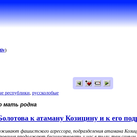
tiv
)
ые республики
,
руссколобые
го мать родна
олотова к атаману Козицину и к его по
ерживают фашистского агрессора, подразделения атамана Кози
ования продолжают бесчинствовать у нас в тылу, тем самым п