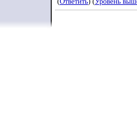
(
Ответить
) (
Уровень выш