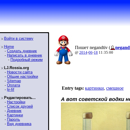
Войти в систему
Home
Пишет negandtiv (
negand
-
Создать дневник
@
2014
-
06
-
18
11:35:00
-
Написать в дневник
-
Подробный режим
LJ.Rossia.org
-
Новости сайта
-
Общие настройки
-
Sitemap
-
Оплата
Entry tags:
картинки
,
смешное
-
ljr-fif
Редактировать...
А вот советской водки н
-
Настройки
-
Список друзей
-
Дневник
-
Картинки
-
Пароль
-
Вид дневника