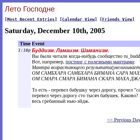
Лето Господне
[Most Recent Entries]
[Calendar View]
[Friends View]
Saturday, December 10th, 2005
Time
Event
1:18p
Буддизм. Ламаизм. Шаманизм.
Вы были читали когда-нибудь сообщество ru_budd
Вот, например,
постинг c полезными мантрами
:
Мантра возрастающего результата(увеличивает до
ОМ САМБХАРА САМБХАРА БИМАНА САРА МАХ
ОМ СМАРА СМАРА БИМАНА СКАРА МАХА ДЖАВА
То есть - перевел бабушку через дорогу, прочел "
перевел через дорогу сто тысяч бабушек. Каково?
весь гребанный нью-эйдж.
<< Previous Da