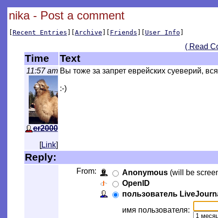
nika - Post a comment
[
Recent Entries
][
Archive
][
Friends
][
User Info
]
( Read C
Time
Text
11:57 am
Вы тоже за запрет еврейских суеверий, вс
:-)
er2000
[
Link
]
Reply:
From:
Anonymous
(will be scree
OpenID
пользователь LiveJourn
имя пользователя: