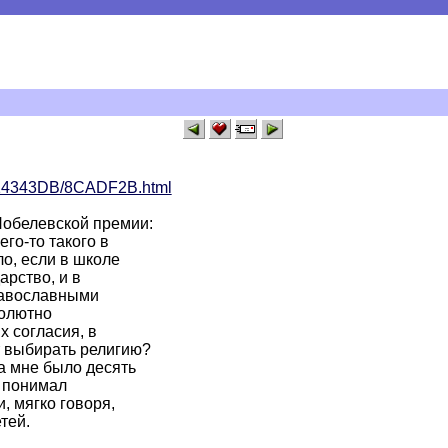
14343DB/8CADF2B.html
 Нобелевской премии:
его-то такого в
о, если в школе
арство, и в
Православными
солютно
х согласия, в
т выбирать религию?
а мне было десять
е понимал
, мягко говоря,
тей.