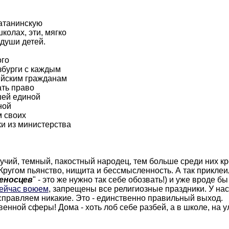
атанинскую
колах, эти, мягко
 души детей.
ого
нзбурги с каждым
ийским гражданам
ать право
шей единой
ной
м своих
ки из министерства
мучий, темный, пакостный народец, тем больше среди них 
. Кругом пьянство, нищита и бессмысленность. А так прикл
еносцев
" - это же нужно так себе обозвать!) и уже вроде 
сейчас воюем
, запрещены все религиозные праздники. У нас 
справляем никакие. Это - единственно правильный выход.
нной сферы! Дома - хоть лоб себе разбей, а в школе, на ул