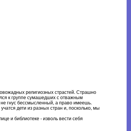
кровожадных религиозных страстей. Страшно
еился к группе сумашедших с отважным
бы не гнус бессмысленный, а право имеешь.
учатся дети из разных стран и, посколько, мы
ице и библиотеке - изволь вести себя