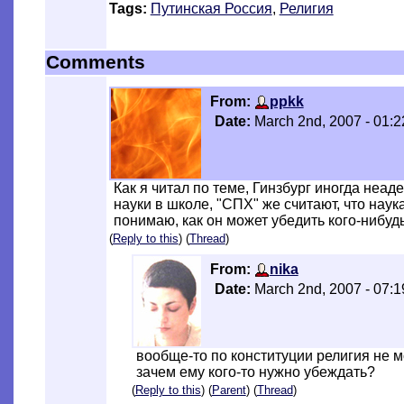
Tags:
Путинская Россия
,
Религия
Comments
From:
ppkk
Date:
March 2nd, 2007 - 01:
Как я читал по теме, Гинзбург иногда неа
науки в школе, "СПХ" же считают, что наука
понимаю, как он может убедить кого-нибудь
(
Reply to this
) (
Thread
)
From:
nika
Date:
March 2nd, 2007 - 07:
вообще-то по конституции религия не м
зачем ему кого-то нужно убеждать?
(
Reply to this
) (
Parent
) (
Thread
)