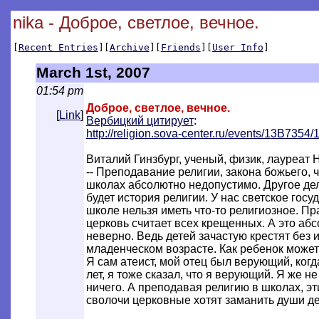
nika - Доброе, светлое, вечное.
[
Recent Entries
][
Archive
][
Friends
][
User Info
]
March 1st, 2007
01:54 pm
Доброе, светлое, вечное.
[
Link
]
Вербицкий цитирует
:
http://religion.sova-center.ru/events/1
3B7354/
Виталий Гинзбург, ученый, физик, лауреат
-- Преподавание религии, закона божьего, ч
школах абсолютно недопустимо. Другое дел
будет история религии. У нас светское госуд
школе нельзя иметь что-то религиозное. 
церковь считает всех крещенных. А это аб
неверно. Ведь детей зачастую крестят без и
младенческом возрасте. Как ребенок може
Я сам атеист, мой отец был верующий, когд
лет, я тоже сказал, что я верующий. Я же н
ничего. А преподавая религию в школах, эти
сволочи церковные хотят заманить души де