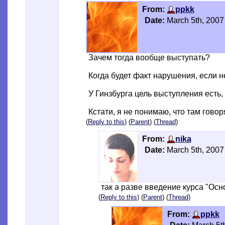
From:
ppkk
Date:
March 5th, 2007
Зачем тогда вообще выступать?
Когда будет факт нарушения, если н
У Гинзбурга цель выступления есть, 
Кстати, я не понимаю, что там гово
(
Reply to this
) (
Parent
) (
Thread
)
From:
nika
Date:
March 5th, 2007
так а разве введение курса "Ос
(
Reply to this
) (
Parent
) (
Thread
)
From:
ppkk