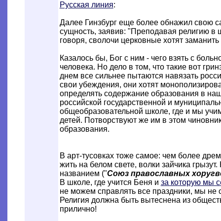
Русская линия
:
Далее Гинзбург еще более обнажил свою с
сущность, заявив: "Преподавая религию в ш
говоря, сволочи церковные хотят заманить
Казалось бы, Бог с ним - чего взять с больн
человека. Но дело в том, что такие вот гри
днем все сильнее пытаются навязать росс
свои убеждения, они хотят монополизиров
определять содержание образования в на
российской государственной и муниципаль
общеобразовательной школе, где и мы учи
детей. Потворствуют же им в этом чиновни
образования.
В арт-тусовках тоже самое: чем более дре
жить на белом свете, волки зайчика грызут
названием ("
Союз православных хоругв
В школе, где учится Беня и
за которую мы 
не можем справлять все праздники, мы не 
Религия должна быть вытеснена из обществе
прилично!