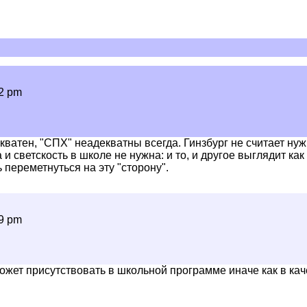
22 pm
декватен, "СПХ" неадекватны всегда. Гинзбург не считает н
 и светскость в школе не нужна: и то, и другое выглядит как
 переметнуться на эту "сторону".
19 pm
ожет присутствовать в школьной программе иначе как в каче