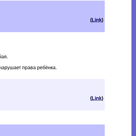
(
Link
)
бая.
 нарушает права ребёнка.
(
Link
)