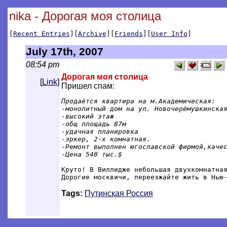
nika - Дорогая моя столица
[
Recent Entries
][
Archive
][
Friends
][
User Info
]
July 17th, 2007
08:54 pm
Дорогая моя столица
[
Link
]
Пришел спам:
Продаётся квартира на м.Академическая:

-монолитный дом на ул. Новочерёмушкинская
-высокий этаж

-общ площадь 87м

-удачная планировка

-эркер, 2-х комнатная.

-Ремонт выполнен югославской фирмой,качес
-Цена 540 тыс.$
Круто! В Виллидже небольшая двухкомнатная
Дорогие москвичи, переезжайте жить в Нью
Tags:
Путинская Россия