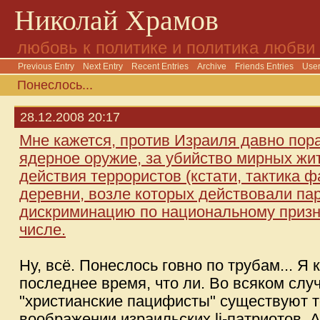
Николай Храмов
любовь к политике и политика любви
Previous Entry
Next Entry
Recent Entries
Archive
Friends Entries
User
Понеслось...
28.12.2008 20:17
Мне кажется, против Израиля давно пора
ядерное оружие, за убийство мирных жит
действия террористов (кстати, тактика 
деревни, возле которых действовали пар
дискриминацию по национальному признак
числе.
Ну, всё. Понеслось говно по трубам... Я 
последнее время, что ли. Во всяком случ
"христианские пацифисты" существуют т
воображении израильских lj-патриотов. А