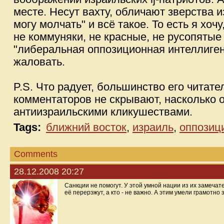
месте. Несут вахту, обличают зверства 
могу молчать" и всё такое. То есть я хоч
не коммуняки, не красные, не русопятые
"либеральная оппозиционная интеллиген
жаловать.
P.S. Что радует, большинство его читате
комментаторов не скрывают, насколько 
антиизраильскими кликушествами.
Tags:
ближний восток
,
израиль
,
оппозиц
Comments
28.12.2008 20:27
Санкции не помогут. У этой умной нации из их замеча
её перерэжут, а кто - не важно. А этим умели грамотно