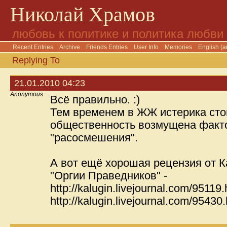
Николай Храмов
любовь к политике и политика любви
Recent Entries
Archive
Friends Entries
User Info
Memories
English (a
Replying To
21.01.2010 04:23
Anonymous
Всё правильно. :)
Тем временем в ЖЖ истерика стои
общественность возмущена факто
"расосмешения".
А вот ещё хорошая рецензия от К
"Оргии Праведников" -
http://kalugin.livejournal.com/95119
http://kalugin.livejournal.com/95430