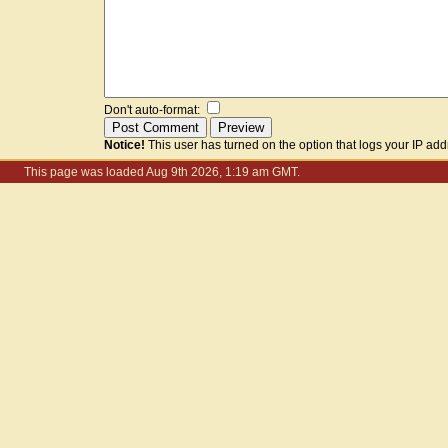
Don't auto-format:
Notice!
This user has turned on the option that logs your IP ad
This page was loaded Aug 9th 2026, 1:19 am GMT.