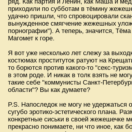
ряд. Как партия и Ленин, как Маша и ме
приходили по субботам в тёмину жежеше
удачно пришли, что спровоцировали ска
вынужденное смягчение жежешных уложе
порнографии"). А теперь, значится, Тёма
Магомет к горе.
Я вот уже несколько лет слежу за выход
костюмах проституток ратуют на Крещати
то борются против какого-то "секс-туризм
в этом роде. И никак в толк взять не могу
такие себе "коммунисты Санкт-Петербур
области"? Вы как думаете?
P.S. Напоследок не могу не удержаться 
сугубо эротико-эстетического плана. Р
конкретные сиськи в своей жежешечке м
прекрасно понимаете, ни что иное, как 