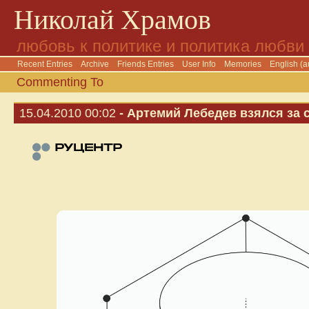
Николай Храмов
любовь к политике и политика любви
Recent Entries
Archive
Friends Entries
User Info
Memories
English (a
Commenting To
15.04.2010 00:02
- Артемий Лебедев взялся за 