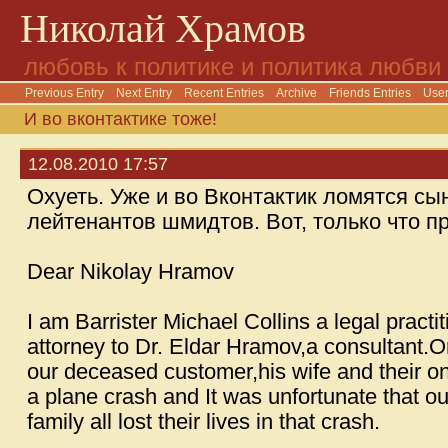
Николай Храмов
любовь к политике и политика любви
Previous Entry
Next Entry
Recent Entries
Archive
Friends Entries
User
И во вконтактике тоже!
12.08.2010 17:57
Охуеть. Уже и во Вконтактик ломятся сы
лейтенантов шмидтов. Вот, только что п
Dear Nikolay Hramov
I am Barrister Michael Collins a legal practi
attorney to Dr. Eldar Hramov,a consultant.
our deceased customer,his wife and their on
a plane crash and It was unfortunate that 
family all lost their lives in that crash.