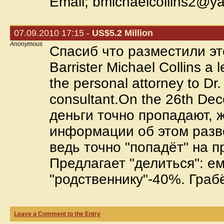
Email; bmichaelcollins2@y
07.09.2010 17:15 -
US$5.2 Million
Anonymous
Спасиб что разместили это
Barrister Michael Collins a l
the personal attorney to Dr. El
consultant.On the 26th Dec
деньги точно пропадают, 
информации об этом разво
ведь точно "попадёт" на 
Предлагает "делиться": е
"родственнику"-40%. Грабёж
Leave a Comment to the Entry