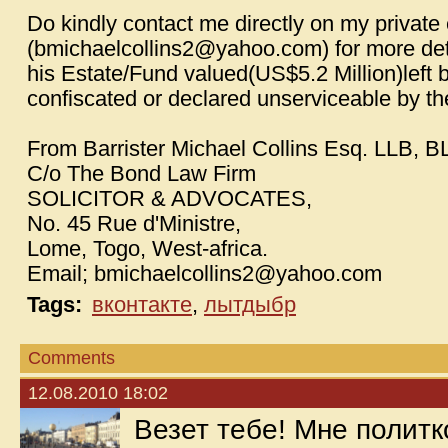
Do kindly contact me directly on my private
(bmichaelcollins2@yahoo.com) for more detai
his Estate/Fund valued(US$5.2 Million)left b
confiscated or declared unserviceable by th
From Barrister Michael Collins Esq. LLB, B
C/o The Bond Law Firm
SOLICITOR & ADVOCATES,
No. 45 Rue d'Ministre,
Lome, Togo, West-africa.
Email; bmichaelcollins2@yahoo.com
Tags:
вконтакте
,
лытдыбр
Comments
12.08.2010 18:02
Везет тебе! Мне полит