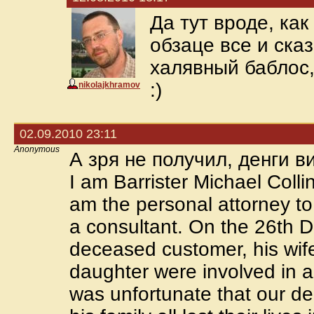
Да тут вроде, как
обзаце все и сказ
халявный баблос,
:)
nikolajkhramov
02.09.2010 23:11
Anonymous
А зря не получил, денги в
I am Barrister Michael Collins
am the personal attorney to
a consultant. On the 26th 
deceased customer, his wife
daughter were involved in a
was unfortunate that our 