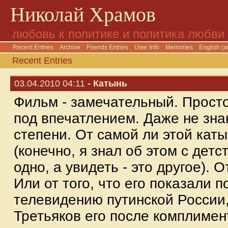
Николай Храмов
любовь к политике и политика любви
Recent Entries
Archive
Friends Entries
User Info
Memories
English (a
Recent Entries
03.04.2010 04:11
- Катынь
Фильм - замечательный. Прост
под впечатлением. Даже не зна
степени. От самой ли этой кат
(конечно, я знал об этом с детст
одно, а увидеть - это другое).
Или от того, что его показали 
телевидению путинской России,
Третьяков его после комплиме