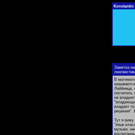
Konstantin 
Заметка на
лингвистик
В математи
называется
Лейбница, 
посчитать 
не владеет
"владеющий
владеет то
решения". 
Тут я вижу
"язык клас
музыки, не
воспитанны