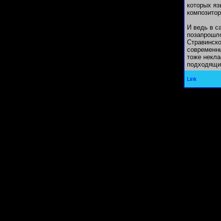
которых яз
композитор
И ведь в с
позапрошло
Стравинско
современны
тоже некла
подходящий
Link