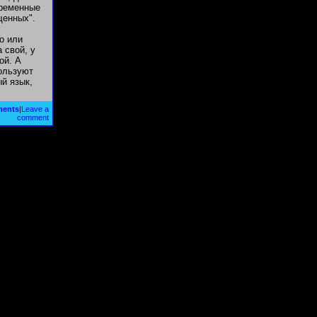
временные
щенных".
о или
 свой, у
ой. А
ользуют
ый язык,
ments
|
Leave a
comment