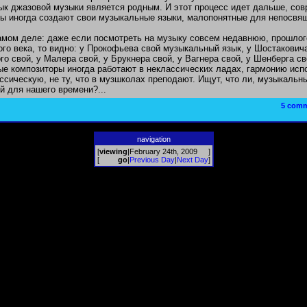
ык джазовой музыки является родным. И этот процесс идет дальше, со
ы иногда создают свои музыкальные языки, малопонятные для непосвя
амом деле: даже если посмотреть на музыку совсем недавнюю, прошлог
го века, то видно: у Прокофьева свой музыкальный язык, у Шостаковича
го свой, у Малера свой, у Брукнера свой, у Вагнера свой, у Шенберга св
е композиторы иногда работают в неклассических ладах, гармонию исп
ссическую, не ту, что в музшколах преподают. Ищут, что ли, музыкальн
 для нашего времени?...
5 com
navigation
[
viewing
|
February 24th, 2009
]
[
go
|
Previous Day
|
Next Day
]