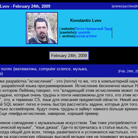
Lvov - February 24th, 2009
[
entries
|
archive
|
f
Konstantin Lvov
[
website
|
Почти Напрасный Труд
]
[
userinfo
|
ljr userinfo
]
[
archive
|
journal archive
]
February 24th, 2009
 полях (математика, computer science, музыка,
[Feb. 24th, 2
а)
ке разработка "исчисления" - это (почти) то же, что в компьютерной наук
 разработкой языка программирования. Исчисление бесконечно малых Н
о котором Лейбниц говорил, что "владеющий этим исчислением может л
задачи, которые очень трудны и почти невозможны для того, кто этим и
", это, в терминах CS, язык для описания предметной области. Некий ана
 SQL может легко и очень быстро рассчитать задачи, которые для того,
лько ассемблером, будут очень трудны и займут намного больше време
Еще лямбда-исчисление, наверное, хороший пример.
 некое совпадение с музыкальным искусством. Там тоже употребляются
сической музыки", "язык джаза". Где-то встречалась в статье мысль, что
когда общий для всех, теперь разветвился и усложнился настолько, что
е на классических образцах высокой музыки уже не понимают музыкант