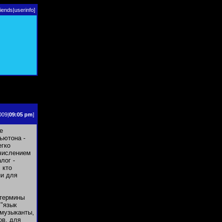
riends
|
userinfo
]
009|
09:05 pm
]
е
ьютона -
егко
счислением
лог -
 кто
ни для
 термины
 "язык
 музыканты,
ов, для