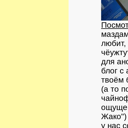
Посмот
маздам
любит,
чёужтут
для ан
блог с
твоём 
(а то 
чайноф
ощущен
Жако")
у нас 