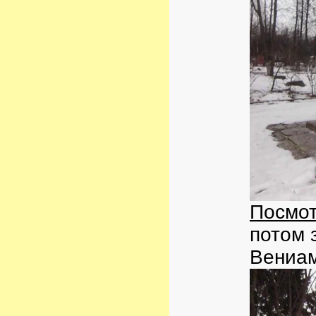
Посмот
потом 
Вениа