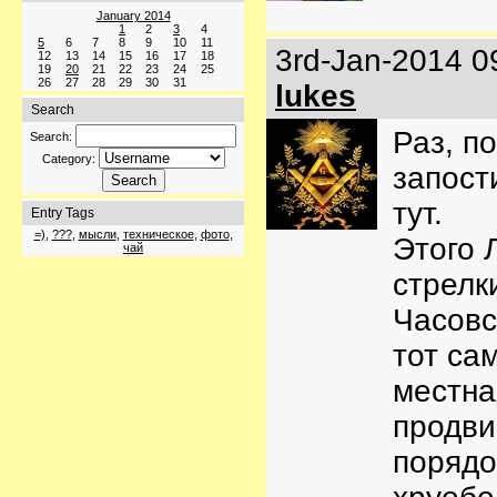
January 2014
1
2
3
4
5
6
7
8
9
10
11
3rd-Jan-2014 0
12
13
14
15
16
17
18
19
20
21
22
23
24
25
26
27
28
29
30
31
lukes
Search
Раз, п
Search:
Category:
запост
тут.
Entry Tags
=)
,
???
,
мысли
,
техническое
,
фото
,
Этого 
чай
стрелки
Часовс
тот са
местна
продви
порядо