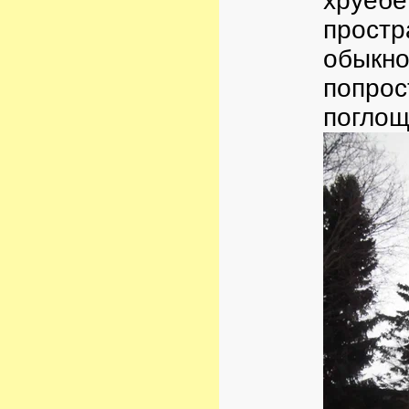
хруебе
простр
обыкно
попрос
поглощ