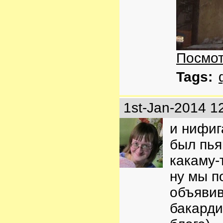
Посмот
Tags:
1st-Jan-2014 1
и нифиг
был пья
какаму-
ну мы п
объявив
бакарди