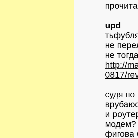
прочита
upd
тьфубл
не пере
не тогд
http://m
0817/re
судя по 
врубаюс
и роуте
модем?
фигова 