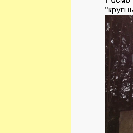
Посмот
"крупн