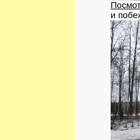
Посмот
и побе