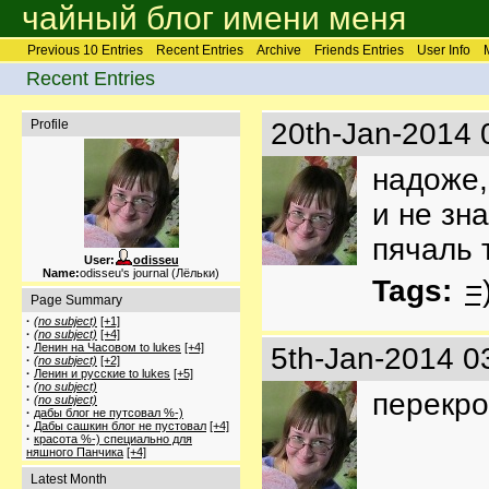
чайный блог имени меня
Previous 10 Entries
Recent Entries
Archive
Friends Entries
User Info
Recent Entries
Profile
20th-Jan-2014 
надоже,
и не зна
пячаль 
User:
odisseu
Name:
odisseu's journal (Лёльки)
Tags:
=
Page Summary
·
(no subject)
[+1]
·
(no subject)
[+4]
·
Ленин на Часовом to lukes
[+4]
5th-Jan-2014 0
·
(no subject)
[+2]
·
Ленин и русские to lukes
[+5]
·
(no subject)
перекро
·
(no subject)
·
дабы блог не путсовал %-)
·
Дабы сашкин блог не пустовал
[+4]
·
красота %-) специально для
няшного Панчика
[+4]
Latest Month