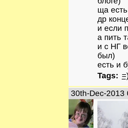
блоге)
ща есть
др конц
и если п
а пить т
и с НГ 
был)
есть и б
Tags:
=
30th-Dec-2013