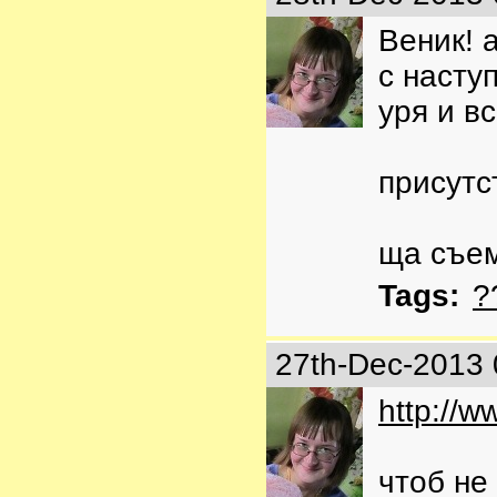
Веник! 
с насту
уря и вс
присутс
ща съем
Tags:
?
27th-Dec-2013
http://w
чтоб не