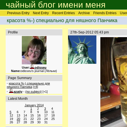
чайный блог имени меня
Previous Entry
Next Entry
Recent Entries
Archive
Friends Entries
User
красота %-) специально для няшного Панчика
Profile
27th-Sep-2012 05:43 pm
User:
odisseu
Name:
odisseu's journal (Лёльки)
Page Summary
·
красота %-) специально для
няшного Панчика
[+4]
·
azatiy
-
(no subject)
[+1]
Latest Month
January 2014
1
2
3
4
5
6
7
8
9
10
11
12
13
14
15
16
17
18
19
20
21
22
23
24
25
26
27
28
29
30
31