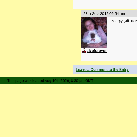
28th-Sep-2012 09:54 am
Конфуций "неб
aiveforever
Leave a Comment to the Entry
This page was loaded Aug 10th 2026, 8:30 pm GMT.