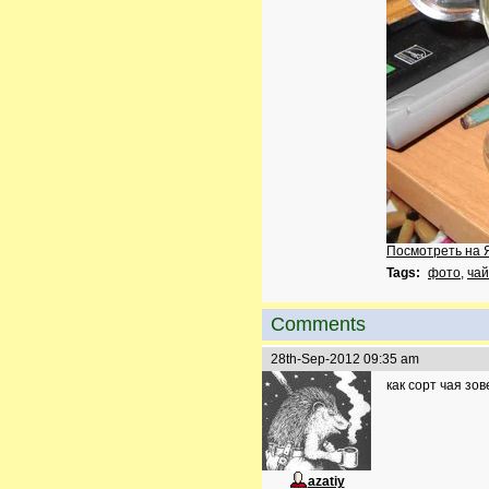
Посмотреть на 
Tags:
фото
,
чай
Comments
28th-Sep-2012 09:35 am
как сорт чая зо
azatiy