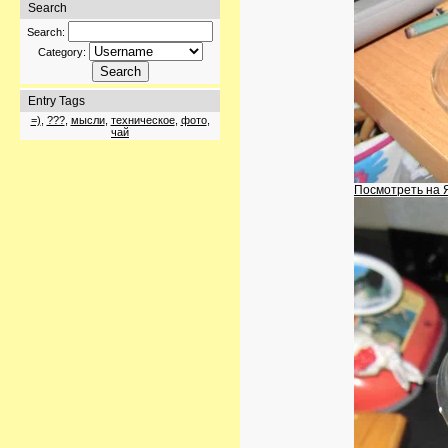
Search
Search:
Category:
Entry Tags
=)
,
???
,
мысли
,
техническое
,
фото
,
чай
Посмотреть на 