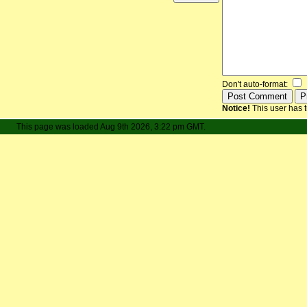
Don't auto-format:
Notice!
This user has t
This page was loaded Aug 9th 2026, 3:22 pm GMT.