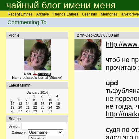
чайный блог имени меня
Recent Entries
Archive
Friends Entries
User Info
Memories
aiveforeve
Commenting To
Profile
27th-Dec-2013 03:00 am
http://www.
чтоб не п
прочитаю 
User:
odisseu
Name:
odisseu's journal (Лёльки)
upd
Latest Month
тьфублян
January 2014
1
2
3
4
не перело
5
6
7
8
9
10
11
12
13
14
15
16
17
18
не тогда,
19
20
21
22
23
24
25
26
27
28
29
30
31
http://mar
Search
Search:
судя по от
Category:
адсл это 