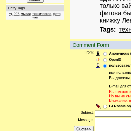
только ва
Entry Tags
фигова бы
=)
,
???
,
мысли
,
техническое
,
фото
,
чай
книжку Ле
Tags:
тех
Comment Form
From:
Anonymous
(
OpenID
пользовател
имя пользов
Вы должны п
E-mail для о
Вы сможете 
Но вы не см
Внимание: н
LJ.Rossia.or
Subject:
Message: