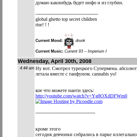
думаю какнибудь будет инфо и из глубин.
----------------------------------------
-
global ghetto top secret children
rise! ! !
Current Mood:
drunk
Current Music:
Current 93 -- Imperium I
Wednesday, April 30th, 2008
4:44 am
Ну вот. Смотрел турецкого Супермена. абсолют
летала вместе с таифуном. cannabis yo!
кое что можете наити здесь:
http://youtube.com/watch?v=Yg8OXdDFWm0
---------------------------------------
кроме этого
сегодня девчонки собрались в парке иллегальн