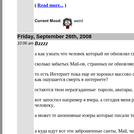
(
Read more...
)
Current Mood:
weird
Friday, September 26th, 2008
10:06 am
Bzzzz
а как узнать что человек который не обновлял с
сколько забытых Mail-ов, странных не обновля
то есть Интернет пока еще не хоронил массово
как ошушается смерть в интернете?
остаются твои неразгаданные пароли, аватары, 
вот запостил например я вчера, а сегодня меня 
человеку..
а может те анонимные юзеры которые писали теб
а куда идут все эти заброшенные саиты, Mail, ч