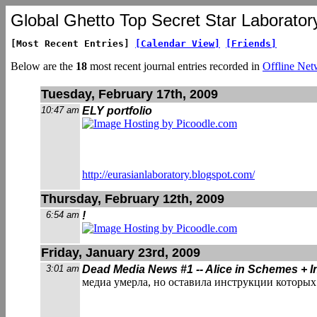
Global Ghetto Top Secret Star Laborator
[Most Recent Entries]
[Calendar View]
[Friends]
Below are the
18
most recent journal entries recorded in
Offline Net
Tuesday, February 17th, 2009
10:47 am
ELY portfolio
http://eurasianlaboratory.blogspot.com/
Thursday, February 12th, 2009
6:54 am
!
Friday, January 23rd, 2009
3:01 am
Dead Media News #1 -- Alice in Schemes + I
медиа умерла, но оставила инструкции которых