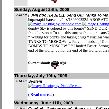
Sunday, August 24th, 2008
2:48 am
Гимн про ПИЗДЕЦ: Send Our Tanks To M
http://rapidshare.com/files/139600352/LA
BORATOR
dumb\\ Sky is colored by this bombs\\ SEND OUR 
from the stars \\ To take this sorrow from our h
\\ Waiting for bombs and taking drugs \\ Nuclear war
TANKS TO MOSCOW! \\ Put your hands up! Don;t be
BOMBS TO MOSCOW!\\ \\ Harder! Faster! Stronger! Bett
end of the world, but for the end of the world of the 
Current Mood:
high
Thursday, July 10th, 2008
4:14 am
System
(
Read more...
)
Wednesday, June 11th, 2008
4:38 am
Свобода Информаций, Девочки -- ЗаЛог 