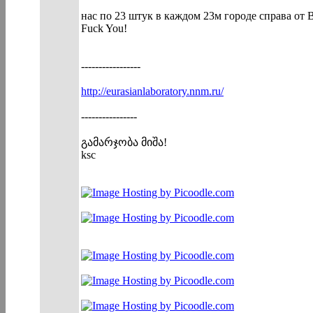
нас по 23 штук в каждом 23м городе справа от
Fuck You!
-----------------
http://eurasianlaboratory.nnm.ru/
----------------
გამარჯობა მიშა!
ksc