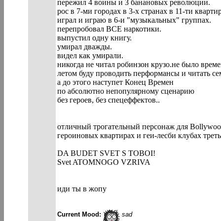
пережил 4 воины и 3 банановых революции.
рос в 7-ми городах в 3-х странах в 11-ти кварти
играл и играю в 6-и "музыкальных" группах.
перепробовал ВСЕ наркотики.
выпустил одну книгу.
умирал дважды.
видел как умирали.
никогда не читал робинзон крузо.не было време
летом буду проводить перформансы и чита
а до этого наступет Конец Времен
по абсолютно непопулярному сценарию
без героев, без спецеффектов..
отличный трогательный персонаж для Bollywoo
героиновых квартирах и геи-лесби клубах тре
DA BUDET SVET S TOBOI!
Svet ATOMNOGO VZRIVA
иди ты в жопу
Current Mood:
sad