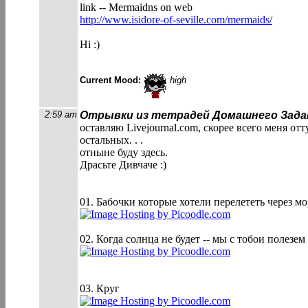
link -- Mermaidns on web
http://www.isidore-of-seville.com/merma
ids/
Hi :)
Current Mood:
high
2:59 am
Отрывки из тетрадей Домашнего Зада
оставляю Livejournal.com, скорее всего меня о
остальных. . .
отныне буду здесь.
Драсьте Дивчаче :)
01. Бабочки которые хотели перелететь через мо
02. Когда солнца не будет -- мы с тобои полезем
03. Круг