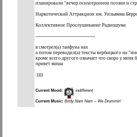
планировали "вечер психотропнои поэзии и стра
Наркотический Аттракцион им. Уильямма Берр
Коллективное Прослушивание Радиошума
---------------------------------------
я смотрел(а) таифуна нах
а потом переводил(a) тексты вербицкого на "ин
кроме всего другого означает что скоро у меня б
привет миша
:))))
Current Mood:
indifferent
Current Music:
Birdy Nam Nam -- We Drummin'