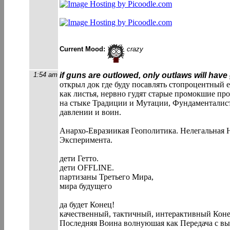
Current Mood:
crazy
1:54 am
if guns are outlowed, only outlaws will hav
открыл док где буду посавлять стопроцентный е
как листья, нервно гудят старые промокшие пр
на стыке Традиции и Мутации, Фундаменталис
давлении и воин.
Анархо-Евразиикая Геополитика. Нелегальная 
Эксперимента.
дети Гетто.
дети OFFLINE.
партизаны Третьего Мира,
мира будущего
да будет Конец!
качественный, тактичный, интерактивный Коне
Последняя Воина волнуюшая как Передача с в