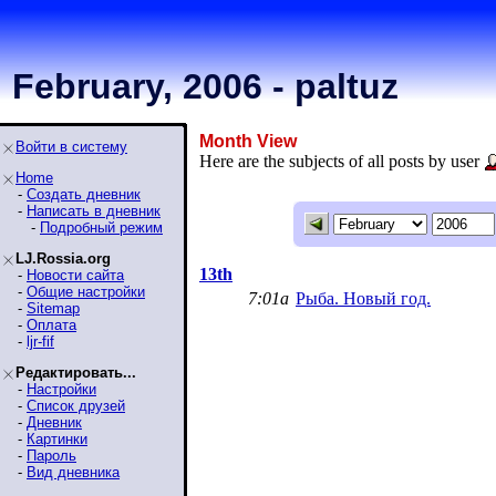
February, 2006 - paltuz
Month View
Войти в систему
Here are the subjects of all posts by user
Home
-
Создать дневник
-
Написать в дневник
-
Подробный режим
LJ.Rossia.org
13th
-
Новости сайта
-
Общие настройки
7:01a
Рыба. Новый год.
-
Sitemap
-
Оплата
-
ljr-fif
Редактировать...
-
Настройки
-
Список друзей
-
Дневник
-
Картинки
-
Пароль
-
Вид дневника