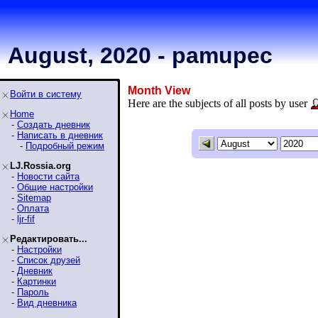
August, 2020 - pamupec
Month View
Войти в систему
Here are the subjects of all posts by user
Home
-
Создать дневник
-
Написать в дневник
-
Подробный режим
LJ.Rossia.org
-
Новости сайта
-
Общие настройки
-
Sitemap
-
Оплата
-
ljr-fif
Редактировать...
-
Настройки
-
Список друзей
-
Дневник
-
Картинки
-
Пароль
-
Вид дневника