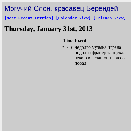
Могучий Слон, красавец Берендей
[Most Recent Entries]
[Calendar View]
[Friends View]
Thursday, January 31st, 2013
Time
Event
9:21p
недолго музыка играла
недолго фрайер танцевал
чекою выслан он на лесо
повал.