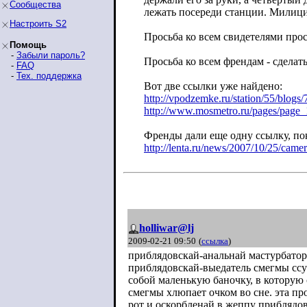
Сообщества
лежать посереди станции. Милиция
Настроить S2
Просьба ко всем свидетелями про
Помощь
-
Забыли пароль?
Просьба ко всем френдам - сдела
-
FAQ
-
Тех. поддержка
Вот две ссылки уже найдено:
http://vpodzemke.ru/station/55/blogs/
http://www.mosmetro.ru/pages/page_
Френды дали еще одну ссылку, п
http://lenta.ru/news/2007/10/25/camer
holliwar@lj
2009-02-21 09:50
(
ссылка
)
приблядовскай-анальнай мастурбатор 
приблядовскай-выедатель смегмы ссуч
собой маленькую баночку, в которую 
смегмы хлюпает очком во сне. эта пр
рот и оскорбленай в жеппу приблядов