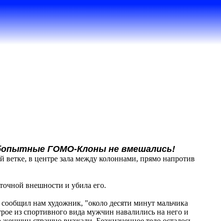
юбопытные ГОМО-Клоны не вмешались!
ой ветке, в центре зала между колоннами, прямо напротив
сточной внешности и убила его.
 сообщил нам художник, "около десяти минут мальчика
 трое из спортивного вида мужчин навалились на него и
ко женщин страшно визжали. Безжизненное тело осталось