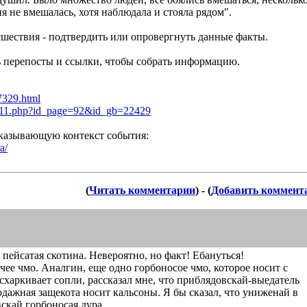
 не вмешалась, хотя наблюдала и стояла рядом".
сшествия - подтвердить или опровергнуть данные факты.
ть перепосты и ссылки, чтобы собрать информацию.
73
29.html
11.ph
p?id_page=92&id_gb=22429
оказывающую контекст события:
a/
(
Читать комментарии
) - (
Добавить коммент
пейсатая скотина. Невероятно, но факт! Ебануться!
ее чмо. Аналгин, еще одно горбоносое чмо, которое носит с
схаркивает сопли, рассказал мне, что приблядовскай-выедатель
одажная защекота носит кальсоны. Я бы сказал, что униженай в
скай горбоносая дура.