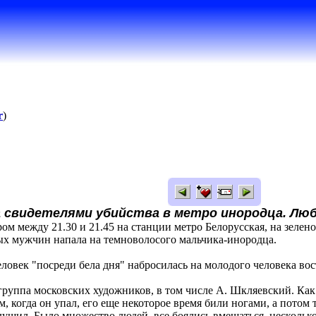
r
)
а свидетелями убийства в метро инородца. Л
ром между 21.30 и 21.45 на станции метро Белорусская, на зелен
ых мужчин напала на темноволосого мальчика-инородца.
ловек "посреди бела дня" набросилась на молодого человека во
группа московских художников, в том числе А. Шкляевский. Как
м, когда он упал, его еще некоторое время били ногами, а потом
 душил. Было множество людей, все боялись вмешаться, несколь