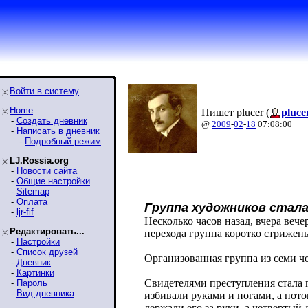
Войти в систему
Home
Пишет plucer (
pluce
-
Создать дневник
@
2009
-
02
-
18
07:08:00
-
Написать в дневник
-
Подробный режим
LJ.Rossia.org
-
Новости сайта
-
Общие настройки
-
Sitemap
-
Оплата
Группа художников стал
-
ljr-fif
Несколько часов назад, вчера вече
Редактировать...
перехода группа коротко стрижен
-
Настройки
-
Список друзей
Организованная группа из семи че
-
Дневник
-
Картинки
Свидетелями преступления стала 
-
Пароль
-
Вид дневника
избивали руками и ногами, а пото
держали его за руки, а четвертый