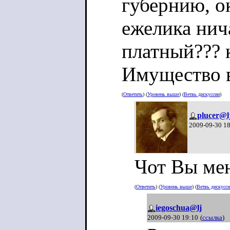
губернию, ок
ежелика нич
платный??? 
Имущество в
(
Ответить
) (
Уровень выше
) (
Ветвь дискуссии
)
plucer@l
2009-09-30 1
Чот Вы мен
(
Ответить
) (
Уровень выше
) (
Ветвь дискусс
iegoschua@lj
2009-09-30 19:10
(
ссылка
)