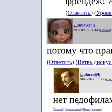
френдеж! А
(
Ответить
) (
Урове
zub4ik@lj
2009-09-30 11:44
(
ссылка
)
потому что пра
(
Ответить
) (
Ветвь диску
plucer@lj
2009-09-30 11:47
(
ссы
нет педофила
(
Ответить
) (
Уровень выше
) (
Ветвь дискуссии
)