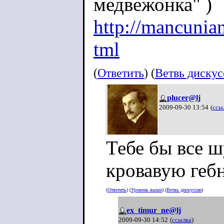
медвежонка" )
http://mancunia
tml
(
Ответить
) (
Ветвь диску
plucer@lj
2009-09-30 13:54
(
ссы
Тебе бы все 
кровавую гебн
(
Ответить
) (
Уровень выше
) (
Ветвь дискуссии
)
ex_timur_ne@lj
2009-09-30 14:52
(
ссылка
)