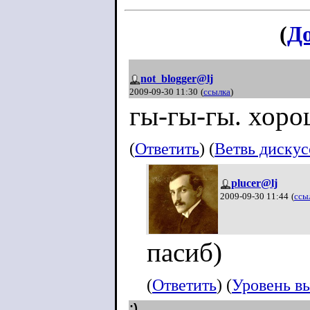
(
Д
not_blogger@lj
2009-09-30 11:30
(
ссылка
)
гы-гы-гы. хоро
(
Ответить
) (
Ветвь диску
plucer@lj
2009-09-30 11:44
(
ссы
пасиб)
(
Ответить
) (
Уровень в
:)