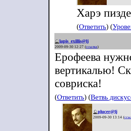
Харэ пизде
(
Ответить
) (
Урове
lapis_exillis@lj
2009-09-30 12:27
(
ссылка
)
Ерофеева нужн
вертикалью! Ск
совриска!
(
Ответить
) (
Ветвь диску
plucer@lj
2009-09-30 13:14
(
ссы