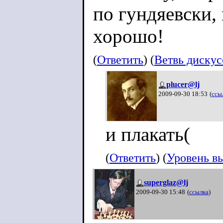
по гундяевски,
хорошо!
(
Ответить
) (
Ветвь диску
plucer@lj
2009-09-30 18:53
(
ссы
и плакать(
(
Ответить
) (
Уровень в
superglaz@lj
2009-09-30 15:48
(
ссылка
)