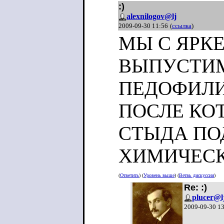
:)
alexnilogov@lj
2009-09-30 11:56
(
ссылка
)
МЫ С ЯРК
ВЫПУСТИМ
ПЕДОФИЛИ
ПОСЛЕ КО
СТЫДА ПО
ХИМИЧЕСК
(
Ответить
) (
Уровень выше
) (
Ветвь дискуссии
)
Re: :)
plucer@l
2009-09-30 1