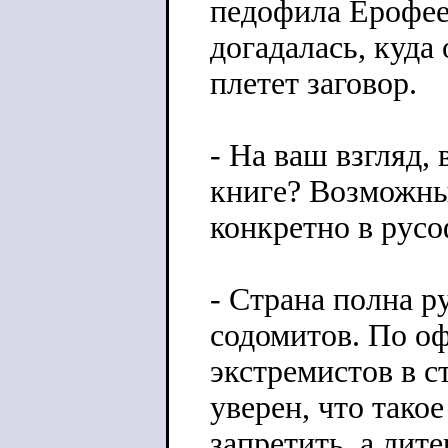
педофила Ерофеев
догадалась, куда 
плетет заговор.
- На ваш взгляд,
книге? Возможны
конкретно в русо
- Страна полна р
содомитов. По о
экстремистов в с
уверен, что тако
запретить, а лит