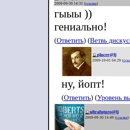
2009-09-30 14:31
(
ссылка
)
гыыы ))
гениально!
(
Ответить
) (
Ветвь диску
plucer@lj
2009-10-01 04:29
(
ссы
ну, йопт!
(
Ответить
) (
Уровень в
ultrafuturo@lj
2009-09-30 14:49
(
ссылка
)