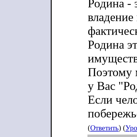
Родина - 
владение
фактичес
Родина э
имуществ
Поэтому 
у Вас "Ро
Если чело
побережье
(
Ответить
) (
Уро