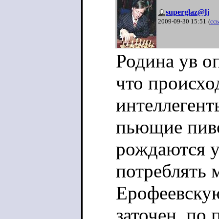
superglaz@lj
2009-09-30 15:51
(
сс
Родина ув о
что происхо
интеллегент
пьющие пиво
рождаются у
потреблять 
Ерофеевскую
заточен, по