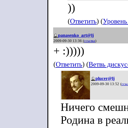
))
(
Ответить
) (
Уровень
panasenko_art@lj
2009-09-30 13:36
(
ссылка
)
+ :)))))
(
Ответить
) (
Ветвь диску
plucer@lj
2009-09-30 13:52
(
ссы
Ничего смешно
Родина в реал