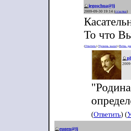
iegoschua@lj
2009-09-30 19:14
(
ссылка
)
Касательн
То что В
(
Ответить
) (
Уровень выше
) (
Ветвь ди
p
2009
"Родина
определ
(
Ответить
) (
У
eugen@lj