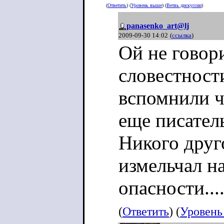
(
Ответить
) (
Уровень выше
) (
Ветвь дискуссии
)
panasenko_art@lj
2009-09-30 14:02
(
ссылка
)
Ой не говори
словестности
вспомнили ч
еще писатель.
Никого друго
измельчал на
опасности....
(
Ответить
) (
Уровень