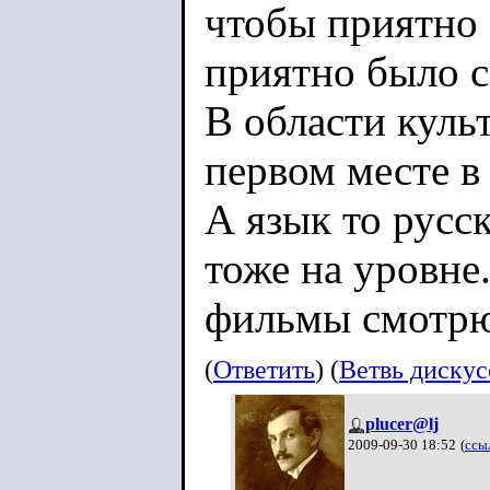
чтобы приятно 
приятно было с
В области куль
первом месте в
А язык то русс
тоже на уровне
фильмы смотрю.
(
Ответить
) (
Ветвь диску
plucer@lj
2009-09-30 18:52
(
ссы