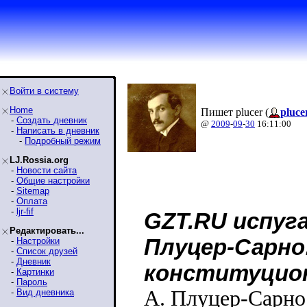
Войти в систему
Home
Пишет plucer (
pluce
-
Создать дневник
@
2009
-
09
-
30
16:11:00
-
Написать в дневник
-
Подробный режим
LJ.Rossia.org
-
Новости сайта
-
Общие настройки
-
Sitemap
-
Оплата
-
ljr-fif
GZT.RU испуг
Редактировать...
Плуцер-Сарн
-
Настройки
-
Список друзей
-
Дневник
конституцио
-
Картинки
-
Пароль
А. Плуцер-Сарно:
-
Вид дневника