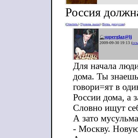
Россия должна
(
Ответить
) (
Уровень выше
) (
Ветвь дискуссии
)
superglaz@lj
2009-09-30 19:13
(
сс
Для начала люди
дома. Ты знаешь
говори=ят в оди
России дома, а з
Словно ищут се
А зато мусульм
- Москву. Новую