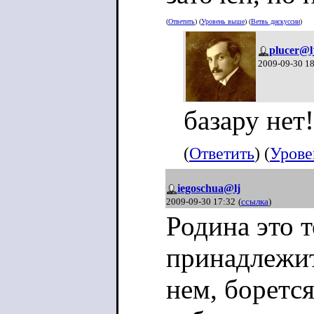
(
Ответить
) (
Уровень выше
) (
Ветвь дискуссии
)
plucer@l
2009-09-30 1
базару нет!
(
Ответить
) (
Урове
iegoschua@lj
2009-09-30 17:32
(
ссылка
)
Родина это т
принадлежит
нем, борется