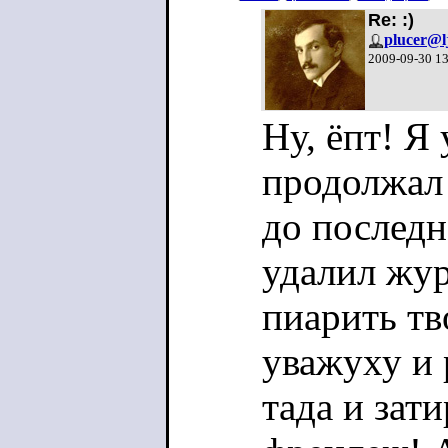
Re: :)
plucer@l
2009-09-30 1
Ну, ёпт! Я
продолжал
до последн
удалил жур
пиарить тв
уважуху и 
тада и зат