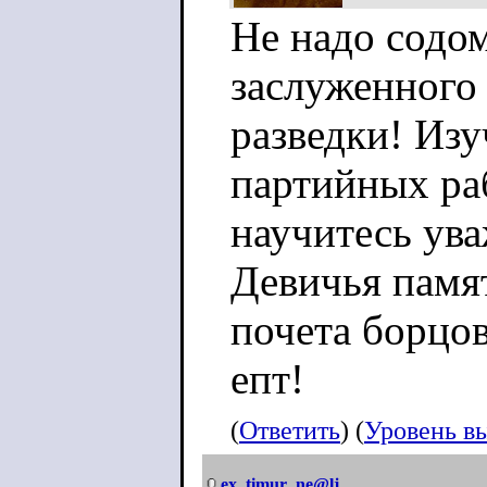
Не надо содо
заслуженного
разведки! Из
партийных ра
научитесь ува
Девичья памя
почета борцов
епт!
(
Ответить
) (
Уровень в
ex_timur_ne@lj