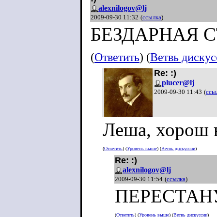
alexnilogov@lj
2009-09-30 11:32
(
ссылка
)
БЕЗДАРНАЯ 
(
Ответить
) (
Ветвь диску
Re: :)
plucer@lj
2009-09-30 11:43
(
ссы
Леша, хорош в
(
Ответить
) (
Уровень выше
) (
Ветвь дискуссии
)
Re: :)
alexnilogov@lj
2009-09-30 11:54
(
ссылка
)
ПЕРЕСТАН
(
Ответить
) (
Уровень выше
) (
Ветвь дискуссии
)