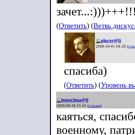
зачет...:)))+++!!
(
Ответить
) (
Ветвь диску
plucer@lj
2009-10-01 04:28
(
ссы
спасиба)
(
Ответить
) (
Уровень в
iegoschua@lj
2009-09-30 15:45
(
ссылка
)
каяться, спасиб
военному, патр