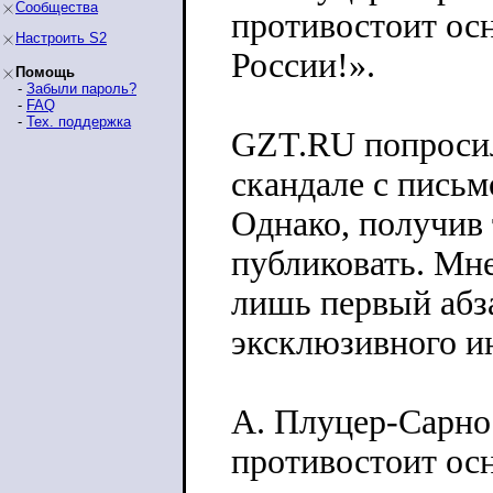
Сообщества
противостоит ос
Настроить S2
России!».
Помощь
-
Забыли пароль?
-
FAQ
-
Тех. поддержка
GZT.RU попросил
скандале с пись
Однако, получив 
публиковать. Мне
лишь первый абз
эксклюзивного и
А. Плуцер-Сарно:
противостоит ос