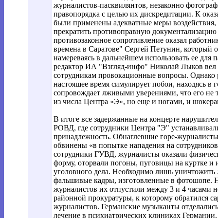
журналистов-пасквилянтов, незаконно фотограф
правопорядка с целью их дискредитации. К ока
были применены адекватные меры воздействия, 
прекратить противоправную документализацию 
противозаконное сопротивление оказал работни
времена в Саратове" Сергей Петунин, который о
намереваясь в дальнейшем использовать ее для
редактор ИА "Взгляд-инфо" Николай Лыков вел 
сотрудникам провокационные вопросы. Однако 
настоящее время симулирует побои, находясь в 
сопровождает лживыми уверениями, что его не 
из числа Центра «Э», но еще и ногами, и шокера
В итоге все задержанные на концерте нарушите
РОВД, где сотрудники Центра "Э" устанавлива
принадлежность. Обнаглевшие горе-журналисты
обвинены «в попытке нападения на сотруднико
сотрудники ГУВД, журналисты оказали физичес
форму, оторвали погоны, пуговицы на куртке и 
уголовного дела. Необходимо лишь уничтожить
фальшивые кадры, изготовленные в фотошопе. 
журналистов их отпустили между 3 и 4 часами 
районной прокуратуры, к которому обратился с
журналистов. Германские музыканты отделались
лечение в психиатрических клиниках Германии.