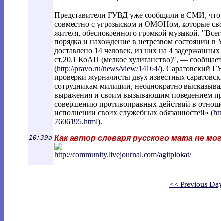
Представители ГУВД уже сообщили в СМИ, что
совместно с угрозыском и ОМОНом, которые сво
жителя, обеспокоенного громкой музыкой. "Всег
порядка и нахождение в нетрезвом состоянии в 
доставлено 14 человек, из них на 4 задержанны
ст.20.1 КоАП (мелкое хулиганство)", — сообщае
(
http://pravo.ru/news/view/14164/
).
Саратовский ГУ
проверки журналисты двух известных саратовск
сотрудникам милиции, неоднократно высказыва
выражения и своим вызывающим поведением про
совершению противоправных действий в отнош
исполнении своих служебных обязанностей» (
ht
7606195.html
).
10:39a
Как автор словаря русского мата не мо
http://community.livejournal.com/agitpl
okat/
<< Previous Da