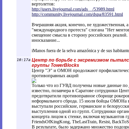
вертолетов:
http://users.livejournal.com/ads__/5398
9.html
http://community.livejournal.com/dspa/8
3591.html
Вчерашняя акция, конечно, не художественная, а
"международного протеста" слогана "Нет ментов
смещение смысла в сторону российских реалий. 
иносказание...
iManos fuera de la selva amazónica y de sus habitante
10:17a
Центр по борьбе с эксремизмом пытал
группы TowerBlocks
Центр "Э" и ОМОН продолжают профилактичес
противоправных акций
Только что из ГУВД получены новые данные по 
известно, позавчера в Саратове сотрудники Цен
предотвратили противоправное сборище рокеров
неформального сброда. 15 июля бойцы ОМОНа во
выступали российские, германские и белорусск
выступления одной из групп. Сотрудники орган
концерта лицом к стенке, включая музыкантов 
FriendsOfKingKong, TheLastTrain, Resist, BackToS
В результате, было задержано множество подозр